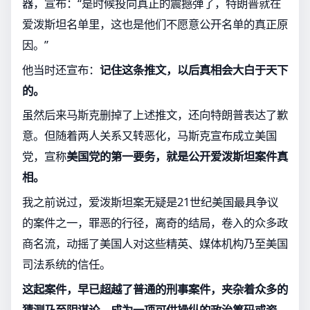
器，宣布：“是时候投向真正的震撼弹了，特朗普就在
爱泼斯坦名单里，这也是他们不愿意公开名单的真正原
因。”
他当时还宣布：
记住这条推文，以后真相会大白于天下
的。
虽然后来马斯克删掉了上述推文，还向特朗普表达了歉
意。但随着两人关系又转恶化，马斯克宣布成立美国
党，宣称
美国党的第一要务，就是公开爱泼斯坦案件真
相。
我之前说过，爱泼斯坦案无疑是21世纪美国最具争议
的案件之一，罪恶的行径，离奇的结局，卷入的众多政
商名流，动摇了美国人对这些精英、媒体机构乃至美国
司法系统的信任。
这起案件，早已超越了普通的刑事案件，夹杂着众多的
猜测乃至阴谋论，成为一项可供操纵的政治筹码或资