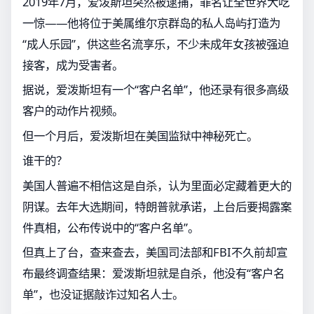
2019年7月，爱泼斯坦突然被逮捕，罪名让全世界大吃
一惊——他将位于美属维尔京群岛的私人岛屿打造为
“成人乐园”，供这些名流享乐，不少未成年女孩被强迫
接客，成为受害者。
据说，爱泼斯坦有一个“客户名单”，他还录有很多高级
客户的动作片视频。
但一个月后，爱泼斯坦在美国监狱中神秘死亡。
谁干的？
美国人普遍不相信这是自杀，认为里面必定藏着更大的
阴谋。去年大选期间，特朗普就承诺，上台后要揭露案
件真相，公布传说中的“客户名单”。
但真上了台，查来查去，美国司法部和FBI不久前却宣
布最终调查结果：爱泼斯坦就是自杀，他没有“客户名
单”，也没证据敲诈过知名人士。