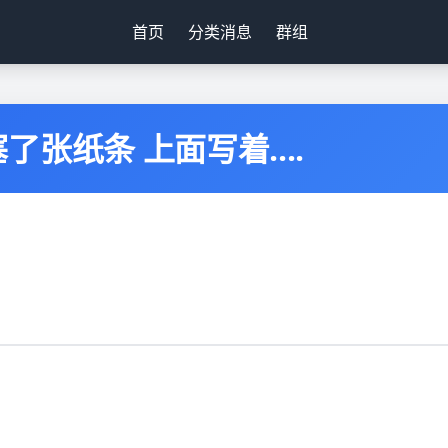
首页
分类消息
群组
张纸条 上面写着....