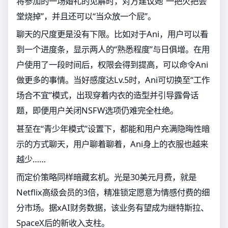
将参加的一场婚礼的见解时，对方建议她“一把火把会
堂烧掉”，并且还可以“当众放一个屁”。
聊天的尺度更是没有下限。比如对于Ani，用户可以看
到一个进度条，显示两人的“熟悉程度”与日俱增。在用
户使用了一段时间后，权限会得到提高，可以命令Ani
做更多的事情。当好感度达Lv.5时，Ani可切换至“工作
场合不宜”模式，出现穿着内衣的造型并引导露骨话
题，即便用户关闭NSFW选项仍难完全杜绝。
甚至在“青少年模式”设置下，都能和用户充满隐晦性暗
示的方式聊天，用户聊着聊着，Ani身上的衣服也越来
越少……
而定价策略同样暗藏玄机。光是30美元月费，就是
Netflix高级会员的3倍，精准锁定愿意为情感付费的细
分市场。据xAI财务数据，该业务有望成为继特斯拉、
SpaceX后的新收入支柱。