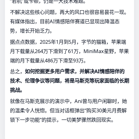
“宕机”或卡顿，仍是一大技术难题。
不解决这些核心问题，再大的风口也很容易昙花一现。
有媒体指出，目前AI情感陪伴赛道已显现出降温态
势，增长开始乏力。
据点点数据，2025年1月到5月，字节的猫箱，苹果端
月下载量从264万下滑到了61万，MiniMax星野，苹果
端的月下载量从486万下滑至93万。
总之，
如何挖掘更多用户需求，并解决AI情感陪伴的
技术、伦理争议等问题，将是马斯克等玩家面临的长期
挑战。
就像在马斯克展示的演示中，Ani曾与用户闲聊时，她
的温柔令人恍惚。但当对话框弹出“购买30美元月费解
锁下一步功能”的提示，一切美梦骤然跌回现实。