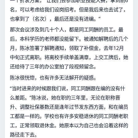
一个折衷方案，“让我们去参加职业技能大赛，拿到前6
名，可以考虑给我们设岗招考。但是我后来也去试了，
也拿到了（名次），最后还是没有进编。”
那次会议涉及到几十个人，都是同工同酬的员工。最
后，本科学历的老师都没能留下。被通知解聘后的几个
月，陈冰签署了解聘通知，领取了补偿金，去年12月
中旬正式离职。将离校手续单盖满章，上交工牌后，她
还给待了三年的办公室拍了段视频留念。
陈冰很恍惚，也有许多无法解开的疑惑。
“当时进来的时候跟我们说，同工同酬跟在编的没有什
么差距。”陈冰说，她在职的三年里，无论在职称晋
升、调整社保基数还是逢年过节发东西方面，和在编员
工都是一样的。学校也有许多安稳退休的同工同酬老职
工，正常领取退休金。她原本以为自己也会沿着这样的
路径走下去。