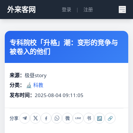
外来客网
登录
|
注册
专科院校「升格」潮：变形的竞争与
被卷入的他们
来源：
极昼story
分类：
🔬 科教
发布时间：
2025-08-04 09:11:05
分享
微
书
↗
🔗
LINE