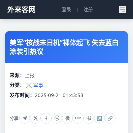
外来客网
登录
|
注册
美军“核战末日机”裸体起飞 失去蓝白
涂装引热议
来源：
上报
分类：
⚔️ 军事
发布时间：
2025-09-21 01:43:53
分享
微
书
↗
🔗
LINE