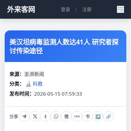
外来客网
登录
|
注册
美汉坦病毒监测人数达41人 研究者探
讨传染途径
来源：
澎湃新闻
分类：
🔬 科教
发布时间：
2026-05-15 07:59:33
分享
微
书
↗
🔗
LINE