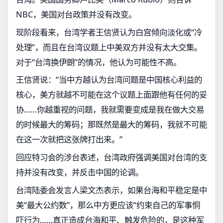
NBC，美国对台政策并没有改变。
现阶段看来，台湾学者王信贤认为白宫倾向淡化或“冷
处理”，而且在台湾议题上中美双方并没有太大交集。
对于“台湾换伊朗”的情况，他认为可能性不高。
王信贤说：“当中方越认为台湾问题是中国核心利益的
核心，美方就越不可能在这个议题上面跟他有任何的妥
协……你越重视的问题，我就需要变成是我在做大交易
的时候最大的筹码；那既然是最大的筹码，我就不可能
在这一次就把这张牌打出来。”
回应特习会的涉台表述，台湾政府强调美国对台湾的支
持并没有改变，并反击中国的论调。
台湾陆委会发言人梁文杰表示，如果台海和平稳定是中
美“最大公约数”，那么中方更应该“约束自己的军事恫
吓行为……真正造成台海和平、触发危险的，是这种军