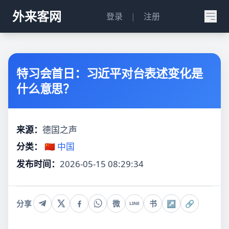
外来客网
登录
|
注册
特习会首日：习近平对台表述变化是
什么意思？
来源：
德国之声
分类：
🇨🇳 中国
发布时间：
2026-05-15 08:29:34
分享
微
书
↗
🔗
LINE