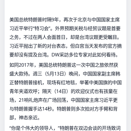
美国总统特朗普时隔9年，再次于北京与中国国家主席
习近平举行“特习会”。外界预期关税与经贸议题是首要
之务，不过在两人会面首日，却是台湾议题更受瞩目。
习近平抛出了新的对台表态，但白宫当天发布的官方摘
要却没有提及台湾。DW采訪多位专家对此如何看待。
如同2017年，美国总统特朗普这一次中国之旅依然获
盛大款待。週三（5月13日）晚间，中国国家副主席韩
正替特朗普接机，现场有红地毯，举著中美国旗的中国
青年夹道欢呼；隔天（14日）的欢迎仪式也有孩童在
场，21响礼炮声在广场回荡，中国国家主席习近平更
与特朗普握手达14秒。特朗普则多次拍对方手臂和背
部，神态亲近。
“你是个伟大的领导人，”特朗普在双边会谈的开场致词