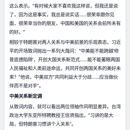
这么表示。“有时候大家不喜欢我这样说，但我还是说
了，因为这是事实，我总是说实话……很荣幸跟你见
面，很荣幸当你的朋友，中国和美国的关系会前所未有
的好。”
相较于特朗普对两人关系与中美前景的乐观表态，习近
平的开场致词抛出一系列大哉问：“中美能不能跨越‘修
昔底德陷阱’，开创大国关系新范式……能不能著眼两国
人民福祉和人类前途命运，共同开创两国关系的美好未
来？”他说，中美双方“共同利益大于分歧……应当做伙
伴而不是对手”。
中美关系新定调
从致词内容，就可以看出两位领袖作风明显差异。台湾
政治大学东亚所特聘教授王信贤指出，“习讲的是大
局，但特朗普习惯讲个人关系”。