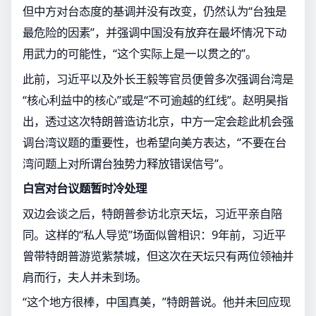
但中方对台态度的基调并没有改变，仍然认为“台独是
最危险的因素”，并强调中国没有放弃在最坏情况下动
用武力的可能性，“这个实际上是一以贯之的”。
此前，习近平以及外长王毅等官员便曾多次强调台湾是
“核心利益中的核心”或是“不可逾越的红线”。赵明昊指
出，透过这次特朗普造访北京，中方一定会趁此机会强
调台湾议题的重要性，也希望向美方表达，“不要在台
湾问题上对所谓台独势力释放错误信号”。
白宫对台议题暂时冷处理
双边会谈之后，特朗普参访北京天坛，习近平亲自陪
同。这样的“私人导览”场面似曾相识：9年前，习近平
曾带特朗普游览紫禁城，但这次在天坛只有两位领袖并
肩而行，夫人并未到场。
“这个地方很棒，中国真美，”特朗普说。他并未回应现