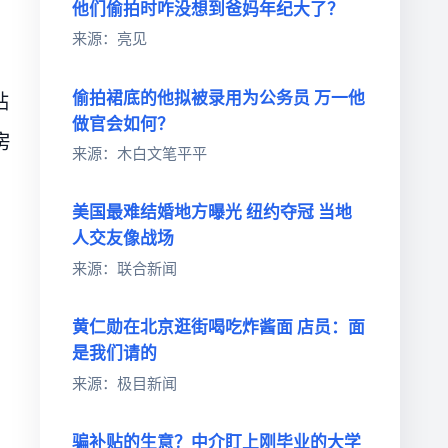
他们偷拍时咋没想到爸妈年纪大了？
来源：亮见
偷拍裙底的他拟被录用为公务员 万一他
贴
做官会如何？
房
来源：木白文笔平平
美国最难结婚地方曝光 纽约夺冠 当地
人交友像战场
来源：联合新闻
黄仁勋在北京逛街喝吃炸酱面 店员：面
是我们请的
来源：极目新闻
骗补贴的生意？中介盯上刚毕业的大学