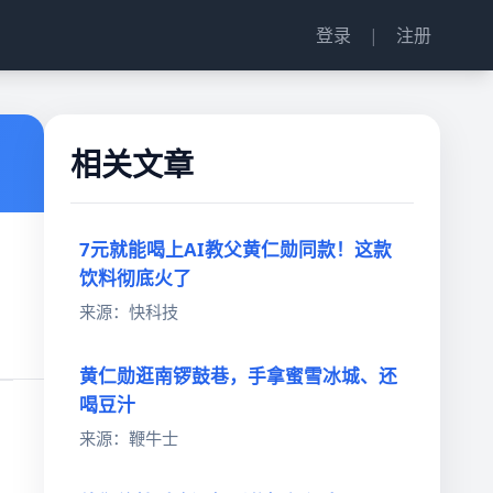
登录
|
注册
相关文章
7元就能喝上AI教父黄仁勋同款！这款
饮料彻底火了
来源：快科技
黄仁勋逛南锣鼓巷，手拿蜜雪冰城、还
喝豆汁
来源：鞭牛士