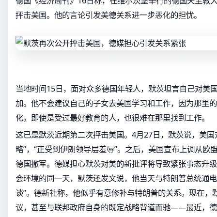
德国《经济周刊》16日称，在维尔茨堡举行的德国天主教
抨击美国。他的言论引发美德关系进一步恶化的担忧。
当地时间15日，面对众多德国年轻人，默茨坦言自己对美
加。他不会建议自己的子女去美国学习和工作，因为那里的
化。即使是受过最好教育的人，也很难在那里找到工作。
这已是默茨近期第二次抨击美国。4月27日，默茨说，美国
略”，“正受到伊朗领导层羞辱”。之后，美国宣布上调从欧
德国撤军。德媒担心默茨对美的新批评将导致紧张事态升级
会环境的同一天，默茨还发文说，他当天与特朗普总统通电
谈”。德新社称，他似乎有意修补与特朗普的关系。现在，默
议，甚至与联邦政府自身的既定战略背道而驰——最近，德