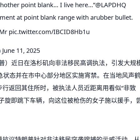
shother point blank… I live here…”
@LAPDHQ
ment at point blank range with arubber bullet.
FMr
pic.twitter.com/IBCID8Hb1u
)
June 11, 2025
又译川普）近日在洛杉矶向非法移民高调执法，引发大规
急状态并在市中心部分地区实施宵禁。在当地风声
步行返回其住所时，被执法人员近距离用看似“非致
女子旋即跳下车辆，向这位被枪伤的女子施以援手，
量抗议特朗普针对非法移民突袭搜捕的示威活动。从