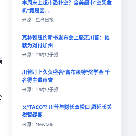
本周末上超市恐扑空？全美超市“空架危
机”竟是因....
来源：星岛日报
克林顿纽约新书发布会上怒轰川普：他
就为对付加州
来源：中时电子报
模
川普盯上久负盛名“富布赖特”奖学金 千
鹤
名得主遭审查
来源：中时电子报
尝
又“TACO”? 川普与财长双松口 愿延长关
税暂缓期
来源：Newtalk