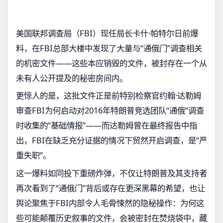
美国联邦调查局（FBI）现任局长卡什·帕特尔日前爆
料，在FBI总部大楼中发现了大量与“通俄门”调查相关
的机密文件——这些本应销毁的文件，被封存在一个从
未有人公开提及的秘密房间内。
更惊人的是，这批文件正是前特别检察官约翰·达勒姆
审查FBI为何启动对2016年特朗普竞选团队“通俄”调查
时收集的“基础情报”——而达勒姆曾在最终报告中指
出，FBI在缺乏充分证据的情况下贸然开启调查，是“严
重失职”。
这一爆料如同投下重磅炸弹，不仅让特朗普及其支持者
再次看到了“通俄门”背后或存在更深黑幕的希望，也让
舆论聚焦于FBI内部令人毛骨悚然的隐秘操作：为何这
些可能颠覆历史叙事的文件，会被密封在焚烧袋中，藏