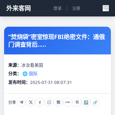
外来客网
登录
|
注册
“焚烧袋”密室惊现FBI绝密文件：通俄
门调查背后.....
来源：
冰汝看美国
分类：
🌐 国际
发布时间：
2025-07-31 08:07:31
分享
微
书
↗
🔗
LINE