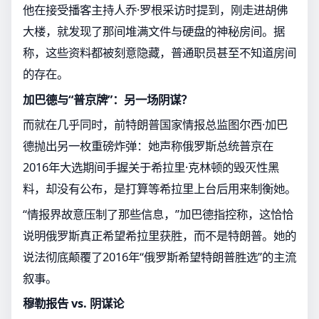
他在接受播客主持人乔·罗根采访时提到，刚走进胡佛
大楼，就发现了那间堆满文件与硬盘的神秘房间。据
称，这些资料都被刻意隐藏，普通职员甚至不知道房间
的存在。
加巴德与“普京牌”：另一场阴谋？
而就在几乎同时，前特朗普国家情报总监图尔西·加巴
德抛出另一枚重磅炸弹：她声称俄罗斯总统普京在
2016年大选期间手握关于希拉里·克林顿的毁灭性黑
料，却没有公布，是打算等希拉里上台后用来制衡她。
“情报界故意压制了那些信息，”加巴德指控称，这恰恰
说明俄罗斯真正希望希拉里获胜，而不是特朗普。她的
说法彻底颠覆了2016年“俄罗斯希望特朗普胜选”的主流
叙事。
穆勒报告 vs. 阴谋论