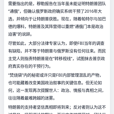
需要指出的是，穆勒报告在当年虽未能证明特朗普团队
“通俄”，但确认俄罗斯政府确实系统干预了2016年大
选，并倾向于让特朗普获胜。现在，随着帕特尔与加巴
德的爆料，特朗普及其阵营得以重燃“通俄门本是政治
迫害”的说辞。
尽管如此，大部分法律专家认为，即使FBI当年的调查
有缺陷，并不等于特朗普与俄罗斯没有任何往来。而民
主党人则指责特朗普是在“转移视线”，试图抹去普京政
府真实存在的干预行为。
“焚烧袋”内的秘密或许只是FBI内部管理混乱的产物，
也可能藏着改变美国政治叙事的关键信息。但无论如
何，这一发现再次提醒世人：政治、情报与真相之间，
往往隔着最难跨越的迷雾。
特朗普的支持者坚信真相即将到来；反对者则认为这不