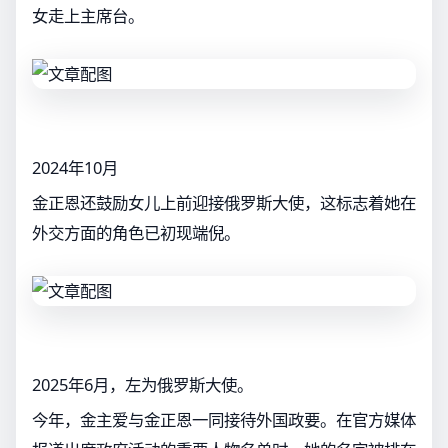
女走上主席台。
2024年10月
金正恩还鼓励女儿上前迎接俄罗斯大使，这标志着她在
外交方面的角色已初现端倪。
2025年6月，左为俄罗斯大使。
今年，金主爱与金正恩一同接待外国政要。在官方媒体