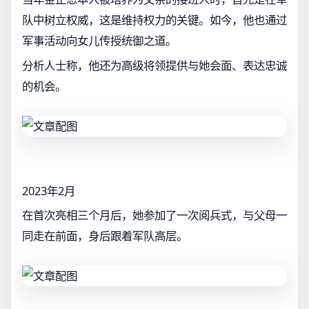
队中树立权威，这是维持权力的关键。如今，他也通过
军事活动向女儿传授统御之道。
分析人士称，他还为高级将领提供与她会面、表达忠诚
的机会。
2023年2月
在首次亮相三个月后，她参加了一次阅兵式，与父母一
同走在前面，身后跟着军队高层。