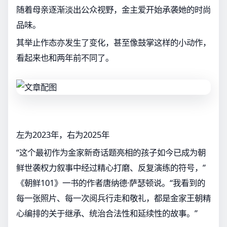
随着母亲逐渐淡出公众视野，金主爱开始承袭她的时尚
品味。
其举止作态亦发生了变化，甚至像鼓掌这样的小动作，
看起来也和两年前不同了。
左为2023年，右为2025年
“这个最初作为金家新奇话题亮相的孩子如今已成为朝
鲜世袭权力叙事中经过精心打磨、反复演练的符号，”
《朝鲜101》一书的作者唐纳德·萨瑟顿说。“我看到的
每一张照片、每一次阅兵行走和敬礼，都是金家王朝精
心编排的关于继承、统治合法性和延续性的故事。”