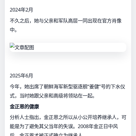
2024年2月
不久之后，她与父亲和军队高层一同出现在官方肖像
中。
2025年6月
今年，她出席了朝鲜海军新型驱逐舰“姜健”号的下水仪
式，当时她跟父亲和高级将领站在一起。
金正恩的健康
分析人士指出，金正恩之所以从小公开培养继承人，可
能是为了避免其父当年的失误。2008年金正日中风
后，金正恩才被正式确立为继承人。