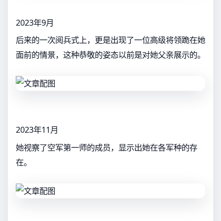
2023年9月
后来的一次阅兵式上，更是出现了一位高级将领跪在她
面前的情景，这种恭敬的姿态以前是对她父亲展示的。
2023年11月
她视察了空军第一师的成员，显示出她在各军种的存
在。