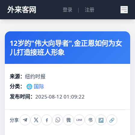
外来客网
登录
|
注册
12岁的"伟大向导者",金正恩如何为女
儿打造接班人形象
来源：
纽约时报
分类：
🌐 国际
发布时间：
2025-08-12 01:09:22
分享
微
书
↗
🔗
LINE