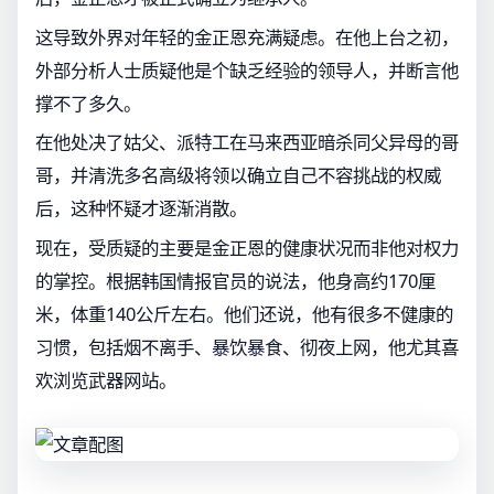
这导致外界对年轻的金正恩充满疑虑。在他上台之初，
外部分析人士质疑他是个缺乏经验的领导人，并断言他
撑不了多久。
在他处决了姑父、派特工在马来西亚暗杀同父异母的哥
哥，并清洗多名高级将领以确立自己不容挑战的权威
后，这种怀疑才逐渐消散。
现在，受质疑的主要是金正恩的健康状况而非他对权力
的掌控。根据韩国情报官员的说法，他身高约170厘
米，体重140公斤左右。他们还说，他有很多不健康的
习惯，包括烟不离手、暴饮暴食、彻夜上网，他尤其喜
欢浏览武器网站。