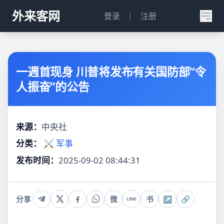
外来客网
登录
|
注册
一週首现身 川普将发布有关国防部“令
人振奋”的公告
来源：
中央社
分类：
⚔️ 军事
发布时间：
2025-09-02 08:44:31
分享
微
书
↗
🔗
LINE