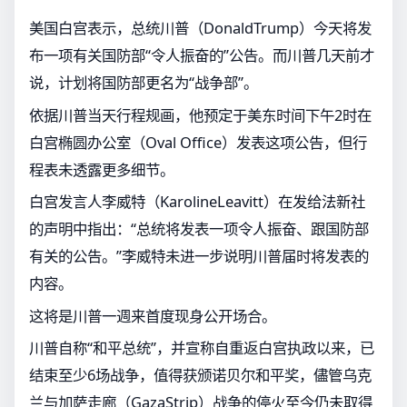
美国白宫表示，总统川普（DonaldTrump）今天将发
布一项有关国防部“令人振奋的”公告。而川普几天前才
说，计划将国防部更名为“战争部”。
依据川普当天行程规画，他预定于美东时间下午2时在
白宫椭圆办公室（Oval Office）发表这项公告，但行
程表未透露更多细节。
白宫发言人李威特（KarolineLeavitt）在发给法新社
的声明中指出：“总统将发表一项令人振奋、跟国防部
有关的公告。”李威特未进一步说明川普届时将发表的
内容。
这将是川普一週来首度现身公开场合。
川普自称“和平总统”，并宣称自重返白宫执政以来，已
结束至少6场战争，值得获颁诺贝尔和平奖，儘管乌克
兰与加萨走廊（GazaStrip）战争的停火至今仍未取得