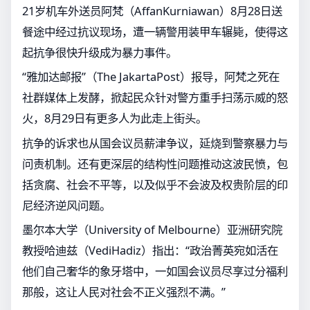
21岁机车外送员阿梵（AffanKurniawan）8月28日送
餐途中经过抗议现场，遭一辆警用装甲车辗毙，使得这
起抗争很快升级成为暴力事件。
“雅加达邮报”（The JakartaPost）报导，阿梵之死在
社群媒体上发酵，掀起民众针对警方重手扫荡示威的怒
火，8月29日有更多人为此走上街头。
抗争的诉求也从国会议员薪津争议，延烧到警察暴力与
问责机制。还有更深层的结构性问题推动这波民愤，包
括贪腐、社会不平等，以及似乎不会波及权贵阶层的印
尼经济逆风问题。
墨尔本大学（University of Melbourne）亚洲研究院
教授哈迪兹（VediHadiz）指出：“政治菁英宛如活在
他们自己奢华的象牙塔中，一如国会议员尽享过分福利
那般，这让人民对社会不正义强烈不满。”