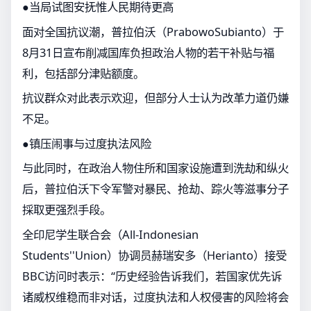
●当局试图安抚惟人民期待更高
面对全国抗议潮，普拉伯沃（PrabowoSubianto）于
8月31日宣布削减国库负担政治人物的若干补贴与福
利，包括部分津贴额度。
抗议群众对此表示欢迎，但部分人士认为改革力道仍嫌
不足。
●镇压闹事与过度执法风险
与此同时，在政治人物住所和国家设施遭到洗劫和纵火
后，普拉伯沃下令军警对暴民、抢劫、踪火等滋事分子
採取更强烈手段。
全印尼学生联合会（All-Indonesian
Students''Union）协调员赫瑞安多（Herianto）接受
BBC访问时表示：“历史经验告诉我们，若国家优先诉
诸威权维稳而非对话，过度执法和人权侵害的风险将会