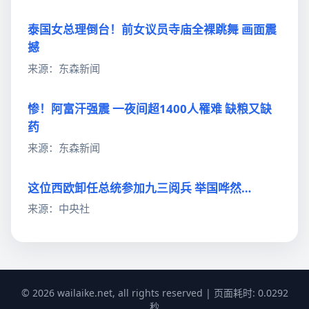
泰国女总理倒台！前女议员寺庙全裸跳舞 画面震
撼
来源：东森新闻
惨！阿富汗强震 一夜间超1400人罹难 缺粮又缺
药
来源：东森新闻
这位西欧卸任总统参加九三阅兵 举国哗然…
来源：中央社
© 2026 wailaike.net, all rights reserved | 页面耗时: 0.0292
秒