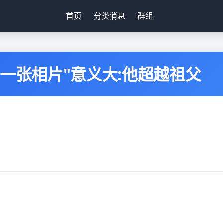
首页
分类消息
群组
"一张相片"意义大:他超越祖父