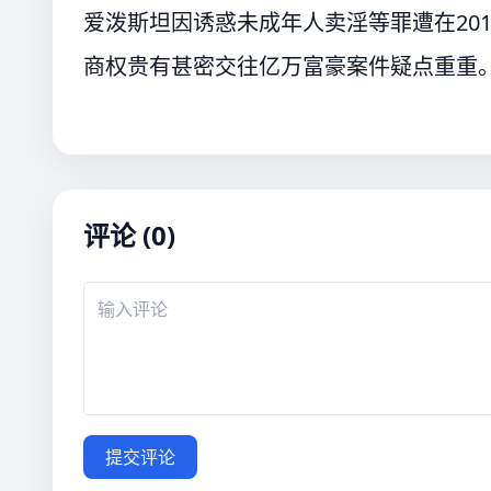
爱泼斯坦因诱惑未成年人卖淫等罪遭在20
商权贵有甚密交往亿万富豪案件疑点重重
评论 (0)
提交评论