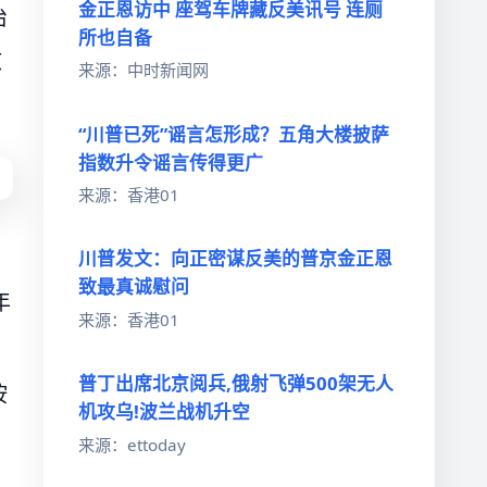
金正恩访中 座驾车牌藏反美讯号 连厕
治
所也自备
政
来源：中时新闻网
“川普已死”谣言怎形成？五角大楼披萨
指数升令谣言传得更广
来源：香港01
川普发文：向正密谋反美的普京金正恩
致最真诚慰问
年
来源：香港01
普丁出席北京阅兵,俄射飞弹500架无人
按
机攻乌!波兰战机升空
来源：ettoday