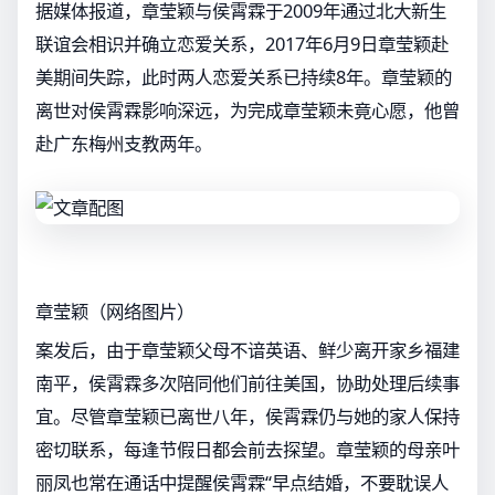
据媒体报道，章莹颖与侯霄霖于2009年通过北大新生
联谊会相识并确立恋爱关系，2017年6月9日章莹颖赴
美期间失踪，此时两人恋爱关系已持续8年。章莹颖的
离世对侯霄霖影响深远，为完成章莹颖未竟心愿，他曾
赴广东梅州支教两年。
章莹颖（网络图片）
案发后，由于章莹颖父母不谙英语、鲜少离开家乡福建
南平，侯霄霖多次陪同他们前往美国，协助处理后续事
宜。尽管章莹颖已离世八年，侯霄霖仍与她的家人保持
密切联系，每逢节假日都会前去探望。章莹颖的母亲叶
丽凤也常在通话中提醒侯霄霖“早点结婚，不要耽误人