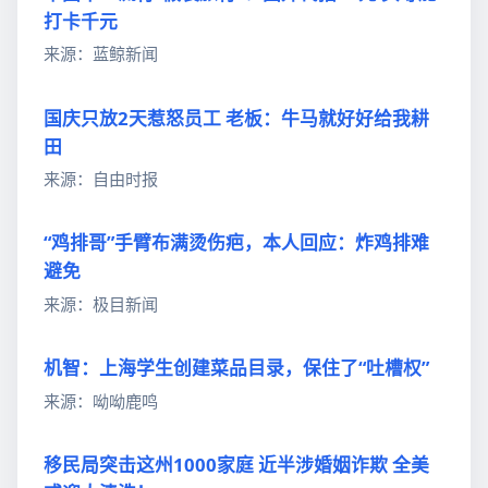
打卡千元
来源：蓝鲸新闻
国庆只放2天惹怒员工 老板：牛马就好好给我耕
田
来源：自由时报
“鸡排哥”手臂布满烫伤疤，本人回应：炸鸡排难
避免
来源：极目新闻
机智：上海学生创建菜品目录，保住了“吐槽权”
来源：呦呦鹿鸣
移民局突击这州1000家庭 近半涉婚姻诈欺 全美