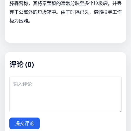
滕森曾称，其将章莹颖的遗骸分装至多个垃圾袋，并丢
弃于公寓外的垃圾箱中。由于时隔已久，遗骸搜寻工作
极为困难。
评论 (0)
提交评论