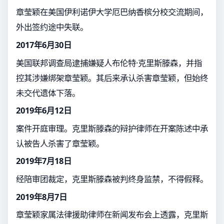
章莹颖在美国伊利诺伊大学厄巴纳香槟分校交流期间，
外出签约途中失联。
2017年6月30日
美国联邦调查局逮捕嫌疑人布伦特·克里斯滕森，并指
控其涉嫌绑架章莹颖。其后来承认杀害章莹颖，但始终
未交代遗体下落。
2019年6月12日
案件开庭审理。克里斯滕森的辩护律师在开案陈述中承
认被告人杀害了章莹颖。
2019年7月18日
经陪审团裁定，克里斯滕森被判终身监禁，不得假释。
2019年8月7日
章莹颖家属法律援助律师在新闻发布会上透露，克里斯