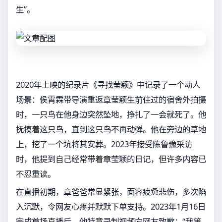
生”。
2020年上映的纪录片《寻找莹颖》中记录了一个动人
场景：侯霄霖带导演重返章莹颖生前住过的宿舍外拍摄
时，一只鸟在他身边突然坠地，挣扎了一会就死了。他
抚摸着这只鸟，直到这只鸟不再动弹。他在旁边的草地
上，挖了一个坑将其安葬。2023年接受陈鲁豫采访
时，他提到自己经常带着章莹颖的日记，但许多内容已
不忍重读。
在直播初期，章爸爸常显紧张，面容疲惫悲伤，多次陷
入沉默，令网友心疼并默默下单支持。2023年1月16日
完成首场直播后，他特意录制视频向网友致歉：“我第