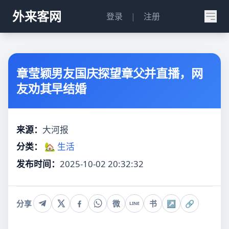
外来客网
登录
|
注册
章莹颖男友国庆探望章父并直播，网
友劝其早结婚
来源：
大河报
分类：
🏡 生活
发布时间：
2025-10-02 20:32:32
分享
微
书
↗
🔗
LINE