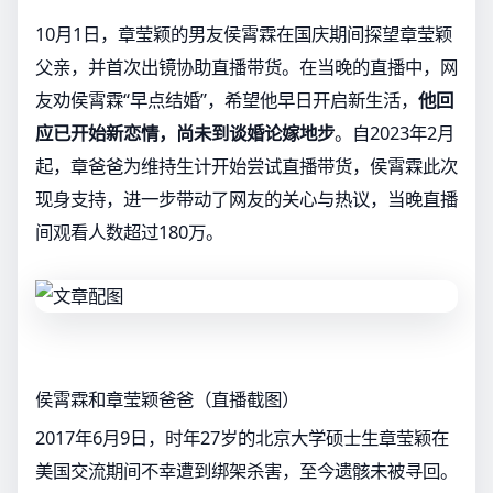
10月1日，章莹颖的男友侯霄霖在国庆期间探望章莹颖
父亲，并首次出镜协助直播带货。在当晚的直播中，网
友劝侯霄霖“早点结婚”，希望他早日开启新生活，
他回
应已开始新恋情，尚未到谈婚论嫁地步
。自2023年2月
起，章爸爸为维持生计开始尝试直播带货，侯霄霖此次
现身支持，进一步带动了网友的关心与热议，当晚直播
间观看人数超过180万。
侯霄霖和章莹颖爸爸（直播截图）
2017年6月9日，时年27岁的北京大学硕士生章莹颖在
美国交流期间不幸遭到绑架杀害，至今遗骸未被寻回。