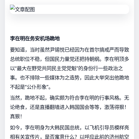
李在明在务安机场跪地
要知道，当时虽然尹锡悦已经因为在首尔搞戒严而导致
总统职位不稳，但国民力量党还把持朝纲。李在明顶多
以“最大在野党共同民主党党魁”的身份行一些政治之
事。也不排除一些媒体为之造势，因此大举突出他跪地
不起是“公仆形象”。
当然，跪地不起，确实颇为符合李在明的行事风格。无
论绝食，还是直播翻墙进入韩国国会等等，激荡得狠！
真狠！
如今，李在明身为大韩民国总统，以飞机引导员模样亮
相有关宣传片，是否寓意什么？以呼应此前的济州航空