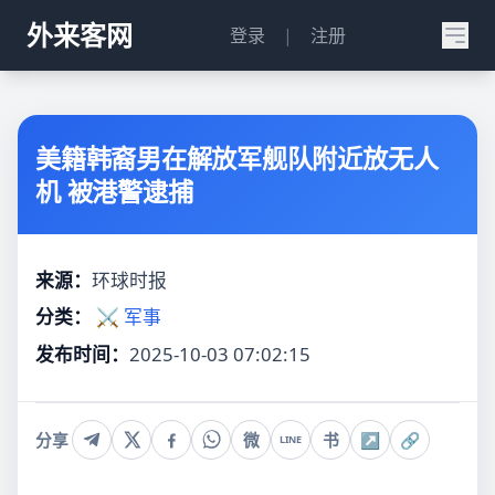
外来客网
登录
|
注册
美籍韩裔男在解放军舰队附近放无人
机 被港警逮捕
来源：
环球时报
分类：
⚔️ 军事
发布时间：
2025-10-03 07:02:15
分享
微
书
↗
🔗
LINE