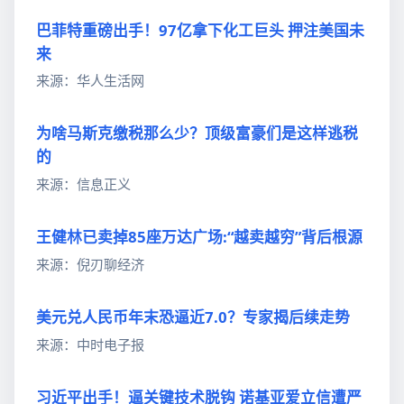
巴菲特重磅出手！97亿拿下化工巨头 押注美国未
来
来源：华人生活网
为啥马斯克缴税那么少？顶级富豪们是这样逃税
的
来源：信息正义
王健林已卖掉85座万达广场:“越卖越穷”背后根源
来源：倪刃聊经济
美元兑人民币年末恐逼近7.0？专家揭后续走势
来源：中时电子报
习近平出手！逼关键技术脱钩 诺基亚爱立信遭严