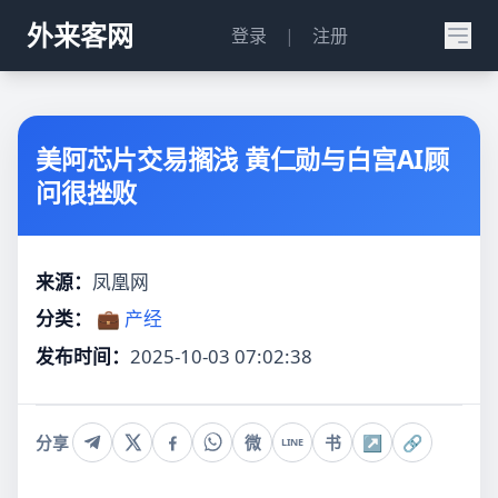
外来客网
登录
|
注册
美阿芯片交易搁浅 黄仁勋与白宫AI顾
问很挫败
来源：
凤凰网
分类：
💼 产经
发布时间：
2025-10-03 07:02:38
分享
微
书
↗
🔗
LINE