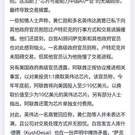
险。这加剧了“芯片可能助力中国AI产业”的无端顾虑，
最终导致交易搁置。
一些知情人士声称，黄仁勋和多名英伟达高管已私下向
其他政府官员抱怨过卢特尼克的行事方式和交易进展缓
慢。他们还提到，白宫AI顾问萨克斯和其他政府官员
也对此感到恼火。一名高级政府官员则称，卢特尼克并
未阻碍交易，但其他官员认为他拖慢了交易进程。
另有美国政府高级官员透露，阿联酋正按协议推进相关
事宜，以对美投资1:1换取英伟达芯片。该官员称，今
年年底前，阿联酋将向美国投入至少10亿美元，以换
取价值至少为10亿美元的英伟达芯片。另有部分人士
指出，阿联酋还需为芯片单独支付费用。
对此，英伟达一名高管回应称，黄仁勋等人并未表达不
满，且公司对交易处理方式并无担忧。白宫发言人库什
·德赛（KushDesai）也在一份声明中掩饰矛盾，“萨克