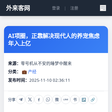
外来客网
登录
|
注册
AI项圈，正靠解决现代人的养宠焦虑
年入上亿
来源：
零号机从不安的睡梦中醒来
分类：
💼 产经
发布时间：
2025-11-10 02:36:11
分享
微
书
↗
🔗
LINE