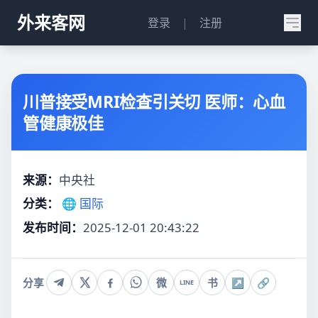
外来客网
登录
|
注册
川普接受MRI检查引关切 医师：心血
管健康极佳
来源：
中央社
分类：
🌐 国际
发布时间：
2025-12-01 20:43:22
分享
微
书
↗
🔗
LINE