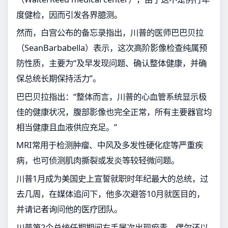
度健检，因而引发各界臆测。
然而，白宫公布的备忘录指出，川普的医师巴巴贝拉
（SeanBarbabella）表示，这次高阶影像检查纯属预
防性质，主要为“及早发现问题、确认整体健康，并确
保总统长期保持活力”。
巴巴贝拉指出：“整体而言，川普的心血管系统显示极
佳的健康状况，腹部影像也完全正常，所有主要器官均
相当健康且血液供应充足。”
MRI常用于检测肿瘤、中风及多发性硬化症等严重疾
病，也可侦测肌肉撕裂或发炎等较轻微问题。
川普1月成为美国史上宣誓就职时年纪最大的总统，过
去几周，在媒体追问下，他多次避答10月就医目的，
并请记者询问他的医疗团队。
川普第2个总统任期期间右手屡次出现瘀青，偶尔还以