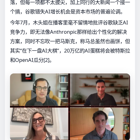
落，但每一项都不太拔尖，加上同行的大新闻一个接一
个搞，谷歌错失AI增长机会是资本市场的普遍论调。
今年7月，木头姐在播客里毫不留情地批评谷歌缺乏AI
竞争力，即无法像Anthronpic那样给出个性化的解决
方案，同时不忘吹一把马斯克，称马总虽然也画饼，但
其实“在下一盘AI大棋”，20万亿的AI蛋糕将会被特斯拉
和OpenAI瓜分[2]。