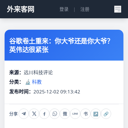
外来客网
登录
|
注册
谷歌卷土重来：你大爷还是你大爷？
英伟达很紧张
来源：
远川科技评论
分类：
🔬 科教
发布时间：
2025-12-02 09:13:42
分享
微
书
↗
🔗
LINE