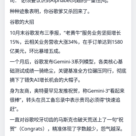
司：“必须要认识到Alphabet问题的严重性[4]。”
种种迹象表明，你谷歌爹又杀回来了。
谷歌的大招
10月末谷歌发布三季报，“老黄牛”服务业务坚挺增长
15%，云相关业务营收大涨34%，在手订单达到1580
亿美元，环比暴增五成。
一个月后，谷歌发布Gemini-3系列模型，各类核心基
础测试成绩一骑绝尘，关键基准全方位碾压同行，彻底
摘下了错失AI增长机会的大帽子。
身为友商，奥特曼罕见发推祝贺，称Gemini-3“看起来
很棒”，转头在员工备忘录中表示贵司必须得“快速追
赶”。
一直对谷歌咬牙切齿的马斯克也破天荒送上了一句“祝
贺”（Congrats），精准体现了字数越少，怨气越深。