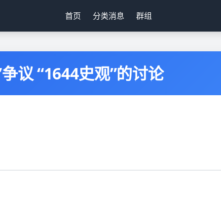
首页
分类消息
群组
议 “1644史观”的讨论