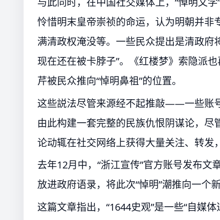
与此同时，在中国社交媒体上，“悼明文学
怜惜明末皇帝崇祯的命运，认为明朝并非
满清政权淹没等。一些民众提出是清政府
现在还在被卡脖子”。《红楼梦》索隐派也再
芹被民众推向“悼明鼻祖”的位置。
这些説法尽管来源经不起推敲——一些账号
由此构建一套完整的民族仇恨阴谋论，尽管
论动辄在社交网络上获得大量关注、转发
去年12月中，“浙江宣传”官方账号发布文章《
放进政府语录，将此次“悼明”潮推向一个
这篇文章指出，“1644史观”是一些“自