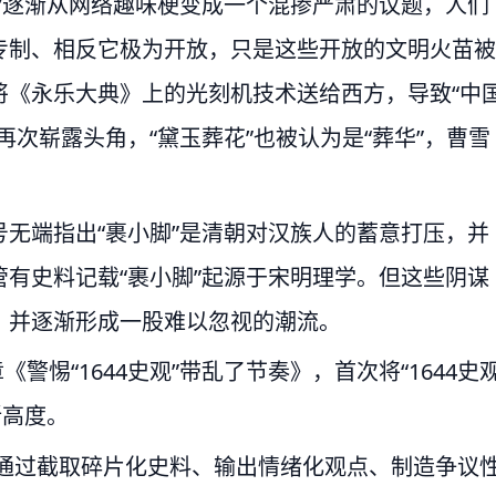
”逐渐从网络趣味梗变成一个混掺严肃的议题，人们
专制、相反它极为开放，只是这些开放的文明火苗被
将《永乐大典》上的光刻机技术送给西方，导致“中
次崭露头角，“黛玉葬花”也被认为是“葬华”，曹雪
无端指出“裹小脚”是清朝对汉族人的蓄意打压，并
有史料记载“裹小脚”起源于宋明理学。但这些阴谋
，并逐渐形成一股难以忽视的潮流。
警惕“1644史观”带乱了节奏》，首次将“1644史观
新高度。
媒体通过截取碎片化史料、输出情绪化观点、制造争议