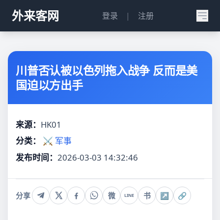
外来客网
登录
|
注册
川普否认被以色列拖入战争 反而是美
国迫以方出手
来源：
HK01
分类：
⚔️ 军事
发布时间：
2026-03-03 14:32:46
分享
微
书
↗
🔗
LINE