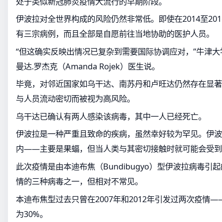
处于类似新冠肺炎疫情大流行的早期阶段。
伊波拉对全世界构成的风险仍然非常低。即使在2014至20
有三宗病例，而且全部是自愿前往当地协助的医护人员。
“但这确实反映出情况已复杂到需要国际协调应对，”牛津
曼达.罗杰克（Amanda Rojek）医生说。
毕竟，对邻近国家如乌干达、南苏丹和卢旺达仍然存在显著
与人员流动密切而被视为高风险。
乌干达已确认有两人感染该病毒，其中一人已经死亡。
伊波拉是一种严重且致命的疾病，虽然幸好较为罕见。伊波
内——主要是果蝠，但当人类与其密切接触时就可能会受到
此次疫情是由本迪布焦（Bundibugyo）型伊波拉病毒
情的三种病毒之一，但相对不常见。
本迪布焦型过去只曾在2007年和2012年引发过两次疫情
为30%。