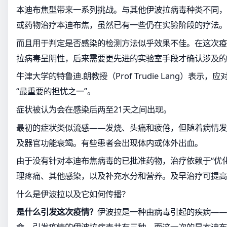
本迪布焦型带来一系列挑战。与其他伊波拉病毒种类不同，
或药物治疗本迪布焦，虽然已有一些仍在实验阶段的疗法。
而且用于判定是否感染的检测方法似乎效果不佳。在这次疫
拉病毒呈阴性，后来需要更先进的实验室手段才确认涉及的
牛津大学的特鲁迪.朗教授（Prof Trudie Lang）表示
“最重要的担忧之一”。
症状被认为会在感染后两至21天之间出现。
最初的症状类似流感——发烧、头痛和疲倦，但随着病情发
及器官功能衰竭。有些患者会出现体内或体外出血。
由于没有针对本迪布焦病毒的已批准药物，治疗依赖于“优
理疼痛、其他感染，以及补充水分和营养。及早治疗可提高
什么是伊波拉以及它如何传播？
是什么引发这次疫情？
伊波拉是一种由病毒引起的疾病——
命。引发疫情的伊波拉病毒共有三种，而这一次的是本迪布