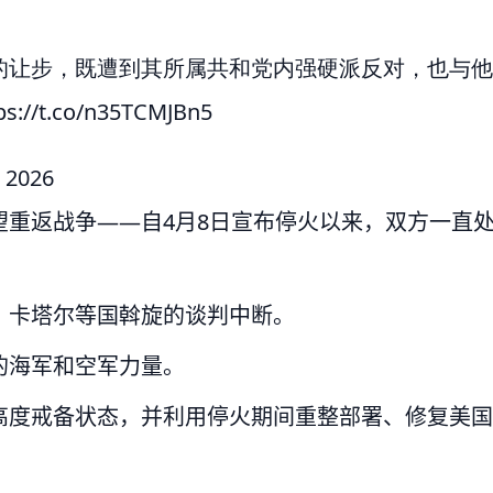
的让步，既遭到其所属共和党内强硬派反对，也与他
ps://t.co/n35TCMJBn5
, 2026
重返战争——自4月8日宣布停火以来，双方一直
、卡塔尔等国斡旋的谈判中断。
的海军和空军力量。
高度戒备状态，并利用停火期间重整部署、修复美国