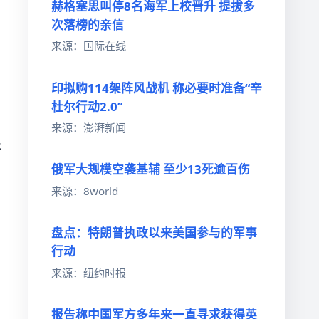
赫格塞思叫停8名海军上校晋升 提拔多
次落榜的亲信
来源：国际在线
印拟购114架阵风战机 称必要时准备“辛
杜尔行动2.0”
来源：澎湃新闻
处
俄军大规模空袭基辅 至少13死逾百伤
来源：8world
盘点：特朗普执政以来美国参与的军事
行动
来源：纽约时报
报告称中国军方多年来一直寻求获得英