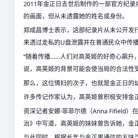
2011年金正日去世后制作的一部官方纪
的画面，但从未透露她的姓名或身份。
郑成昌博士表示，这部纪录片从未公开发行
来透过走私的U盘泄露并在普通民众中传
“随着传播……人们对高英姬的好奇心飙升
说，高英姬的背景可能会使当局的合法性
那么，这位情妇的次子，也就是金正日的
许多传记作家认为，高英姬曾积极安排金
资深记者安娜·菲菲尔德（Anna Fifie
治》中写道，高英姬的妹妹曾告诉她，金
与此同时，根据长年与金正男通信的五味洋治表