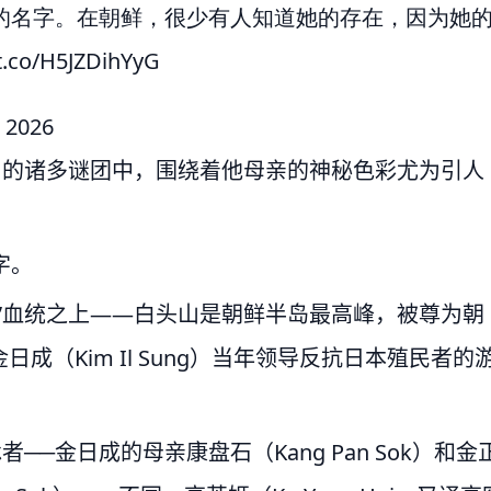
的名字。在朝鲜，很少有人知道她的存在，因为她
/t.co/H5JZDihYyG
, 2026
Un）的诸多谜团中，围绕着他母亲的神秘色彩尤为引人
字。
”血统之上——白头山是朝鲜半岛最高峰，被尊为朝
（Kim Il Sung）当年领导反抗日本殖民者的
─金日成的母亲康盘石（Kang Pan Sok）和金