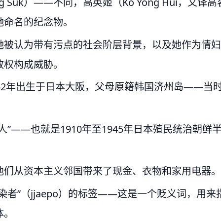
ong Suk）——不同，高英姬（Ko Yong Hui，又译高
她命名的纪念物。
她被认为带有污点的社会阶层背景，以及她作为情妇
政权构成威胁。
52年出生于日本大阪，父母原籍韩国济州岛——当
”——也就是1910年至1945年日本殖民统治朝鲜
他们从资本主义邻国带来了现金、衣物和家用电器。
者”（jjaepo）的标签——这是一个贬义词，用来
体。