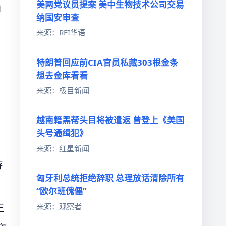
美两党议员提案 美中生物技术公司交易
的
纳国安审查
来源：RFI华语
特朗普回应前CIA官员私藏303根金条
想去金库看看
来源：极目新闻
越南籍黑帮头目将被遣返 曾登上《美国
头号通缉犯》
来源：红星新闻
游
匈牙利总统拒绝辞职 总理放话清除所有
“欧尔班傀儡”
来源：观察者
正