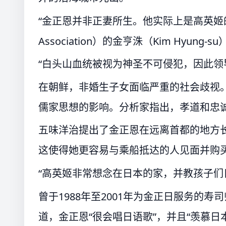
“金正恩并非正妻所生。他实际上是高英姬的‘私生
Association）的金亨洙（Kim Hyung-s
“白头山血统被视为神圣不可侵犯，因此领
在朝鲜，非婚生子女面临严重的社会歧视
儒家思想的影响。分析家指出，孝道和忠
五味洋治提出了金正恩在远离首都的地方
这使得她更容易与乘船抵达的人见面并购
“高英姬非常想念在日本的家，并教孩子们
曾于1988年至2001年为金正日服务的寿司师
道，金正恩“很会唱日语歌”，并且“羡慕日