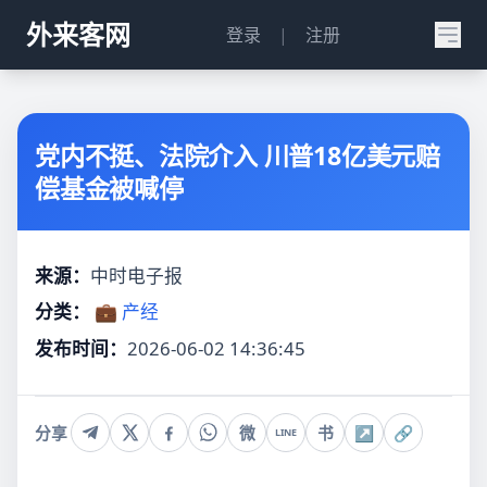
外来客网
登录
|
注册
党内不挺、法院介入 川普18亿美元赔
偿基金被喊停
来源：
中时电子报
分类：
💼 产经
发布时间：
2026-06-02 14:36:45
分享
微
书
↗
🔗
LINE