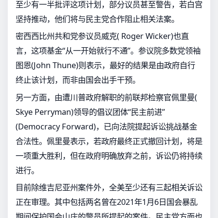
至少有一半批评这项计划，部分议员甚至警告，若白宫
坚持推动，他们将与民主党合作阻止相关法案。
密西西比州共和党参议员威克( Roger Wicker)也直
言，这项基金“从一开始就行不通”。参议院多数党领袖
图恩(John Thune)则表示，最好的结果是由政府自行
终止该计划，而非由国会出手干预。
另一方面，由遭川普政府解职的前联邦检察官佩里曼(
Skye Perryman)领导的倡议团体“民主前进”
(Democracy Forward)，已向法院提起诉讼挑战基金
合法性。佩里曼表示，若政府最终正式撤回计划，将是
一项重大胜利，但在政府明确放弃之前，诉讼仍将持续
进行。
目前除维吉尼亚州案件外，全美至少还有三起相关诉讼
正在审理。其中包括两名曾在2021年1月6日国会暴乱
期间保护国会山庄的警员所提起的案件。民主党方面也