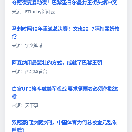
夺冠夜变暴动夜！巴黎圣日尔曼封王街头爆冲突
来源：ETtoday新闻云
马刺时隔12年重返总决赛！文班22+7隔扣霍姆格
伦
来源：宇文篮球
阿森纳用最悲壮的方式，成就了巴黎王朝
来源：西北望看台
白宫UFC格斗邀美军观战 要求领票者必须体脂达
标
来源：天下事
双冠豪门涉假涉刑，中国体育为何总被金元乱象
啃噬？