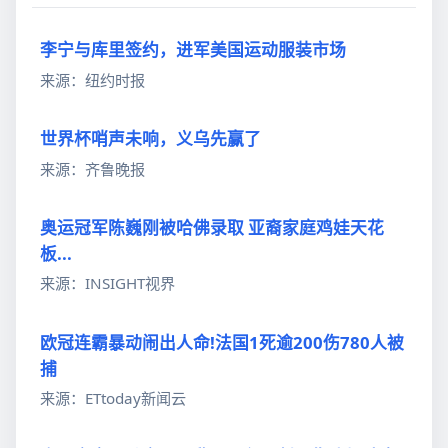
李宁与库里签约，进军美国运动服装市场
来源：纽约时报
世界杯哨声未响，义乌先赢了
来源：齐鲁晚报
奥运冠军陈巍刚被哈佛录取 亚裔家庭鸡娃天花
板...
来源：INSIGHT视界
欧冠连霸暴动闹出人命!法国1死逾200伤780人被
捕
来源：ETtoday新闻云