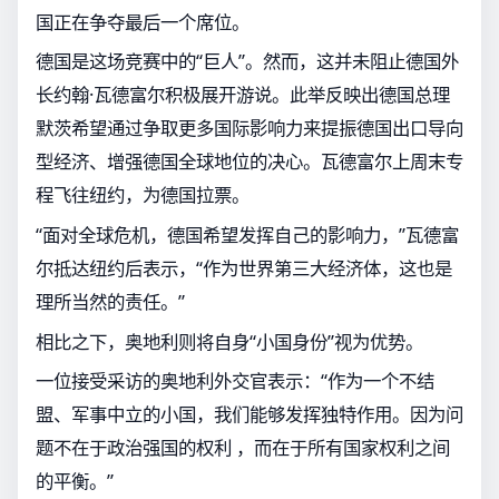
国正在争夺最后一个席位。
德国是这场竞赛中的“巨人”。然而，这并未阻止德国外
长约翰·瓦德富尔积极展开游说。此举反映出德国总理
默茨希望通过争取更多国际影响力来提振德国出口导向
型经济、增强德国全球地位的决心。瓦德富尔上周末专
程飞往纽约，为德国拉票。
“面对全球危机，德国希望发挥自己的影响力，”瓦德富
尔抵达纽约后表示，“作为世界第三大经济体，这也是
理所当然的责任。”
相比之下，奥地利则将自身“小国身份”视为优势。
一位接受采访的奥地利外交官表示：“作为一个不结
盟、军事中立的小国，我们能够发挥独特作用。因为问
题不在于政治强国的权利 ，而在于所有国家权利之间
的平衡。”