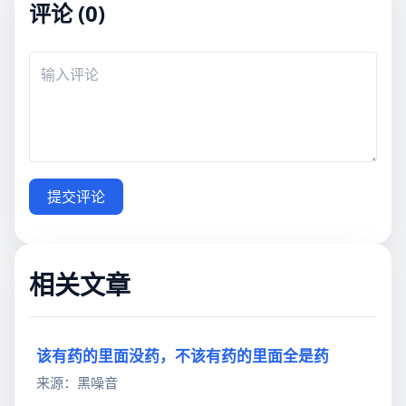
评论 (0)
提交评论
相关文章
该有药的里面没药，不该有药的里面全是药
来源：黑噪音