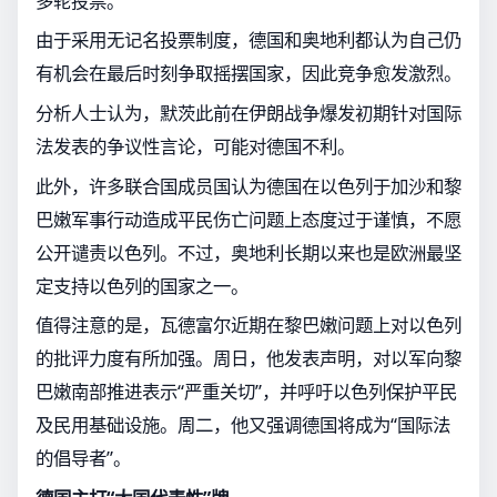
多轮投票。
由于采用无记名投票制度，德国和奥地利都认为自己仍
有机会在最后时刻争取摇摆国家，因此竞争愈发激烈。
分析人士认为，默茨此前在伊朗战争爆发初期针对国际
法发表的争议性言论，可能对德国不利。
此外，许多联合国成员国认为德国在以色列于加沙和黎
巴嫩军事行动造成平民伤亡问题上态度过于谨慎，不愿
公开谴责以色列。不过，奥地利长期以来也是欧洲最坚
定支持以色列的国家之一。
值得注意的是，瓦德富尔近期在黎巴嫩问题上对以色列
的批评力度有所加强。周日，他发表声明，对以军向黎
巴嫩南部推进表示“严重关切”，并呼吁以色列保护平民
及民用基础设施。周二，他又强调德国将成为“国际法
的倡导者”。