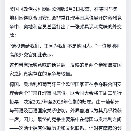
美国《政治报》网站欧洲版6月3日报道，在德国与奥
地利围绕联合国安理会非常任理事国席位展开的激烈竞
争中，奥地利官员甚至打出了一张颇具讽刺意味的外交
牌：
“请投票给我们，正因为我们不是德国人。”一位奥地利
高级外交官如此表示。
这句带有玩笑意味的话背后，反映的是两个亲密盟友国
家之间真实存在的竞争与较量。
德国、奥地利和葡萄牙三个欧盟国家正在争夺联合国安
理会两个非常任理事国席位。联合国大会将于周三举行
投票，决定2027年至2028年任期的归属。由于葡萄牙
与葡语及西语国家关系密切，外界普遍认为其几乎稳获
一席。因此，最终的竞争主要集中在德国与奥地利之间
——这两个拥有深厚历史和文化联系、但时有摩擦的邻