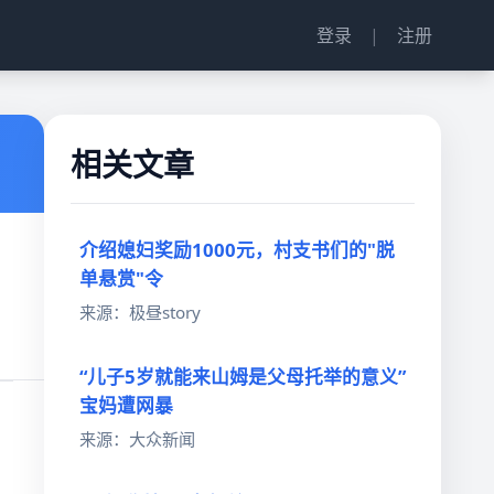
登录
|
注册
相关文章
介绍媳妇奖励1000元，村支书们的"脱
单悬赏"令
来源：极昼story
“儿子5岁就能来山姆是父母托举的意义”
宝妈遭网暴
来源：大众新闻