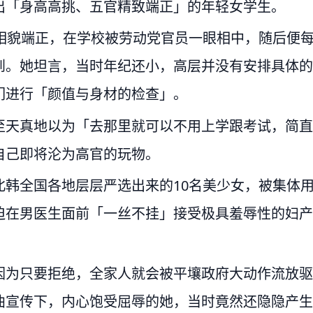
出「身高高挑、五官精致端正」的年轻女学生。
相貌端正，在学校被劳动党官员一眼相中，随后便
到。她坦言，当时年纪还小，高层并没有安排具体的
们进行「颜值与身材的检查」。
至天真地以为「去那里就可以不用上学跟考试，简直
自己即将沦为高官的玩物。
韩全国各地层层严选出来的10名美少女，被集体
迫在男医生面前「一丝不挂」接受极具羞辱性的妇产
因为只要拒绝，全家人就会被平壤政府大动作流放驱
曲宣传下，内心饱受屈辱的她，当时竟然还隐隐产生