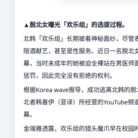
▲脱北女曝光「欢乐组」的选拔过程。
北韩「欢乐组」长期披着神秘面纱，尽管
陪酒献艺，甚至是性服务。近日一名脱北女
幕，当时未成年的她被迫全裸站在男医师
惩罚，因此完全没有拒绝的权利。
根据Korea wave报导，成功逃离北
北者韩善伊（音译）所经营的YouTub
幕。
金瑞雅透露，欢乐组的猎头魔爪早在校园