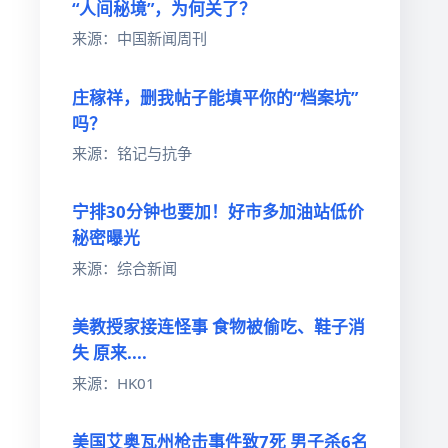
“人间秘境”，为何关了？
来源：中国新闻周刊
庄稼祥，删我帖子能填平你的“档案坑”
吗？
来源：铭记与抗争
宁排30分钟也要加！好市多加油站低价
秘密曝光
来源：综合新闻
美教授家接连怪事 食物被偷吃、鞋子消
失 原来....
来源：HK01
美国艾奥瓦州枪击事件致7死 男子杀6名