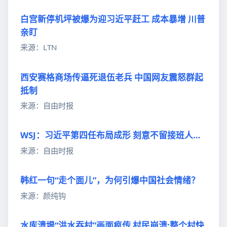
白宫新停机坪被爆为迎习近平赶工 成本暴增 川普
亲盯
来源：LTN
西安赛格商场传逼死退伍老兵 中国网友震怒群起
抵制
来源：自由时报
WSJ：习近平第四任布局成形 刻意不留接班人…
来源：自由时报
韩红一句“走个面儿”，为何引爆中国社会情绪？
来源：颜纯钩
水库溃堤“洪水吞村”画面疯传 村民崩溃:整个村快