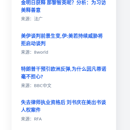
金明日获释 那黎智英呢？分析：为习访
美释善意
来源：法广
美伊谈判前景生变,伊:美若持续威胁将
拒启动谈判
来源：8world
特朗普干预引欧洲反弹,为什么因凡蒂诺
毫不担心?
来源：BBC中文
失去律师执业资格后 刘书庆在美出书谈
人权案件
来源：RFA