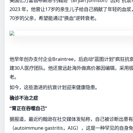
美国亿万富翁布赖恩·约翰逊（Bryan Johnson）因对“
2023 年，他曾让17岁的亲生儿子给自己捐献了年轻的血
70岁的父亲，希望能通过“换血”逆转衰老。
他早年创办支付企业Braintree，后启动“蓝图计划”疯狂
建30人医疗团队。他还曾远赴海外做高价基因编辑，采用
老。
如今，这些激进的抗衰计划迎来健康隐患。
确诊不治之症
“胃正在吞噬自己”
据报道，最近约翰逊在社交媒体发帖称，自己被诊断出患有
（autoimmune gastritis，AIG），这是一种罕见