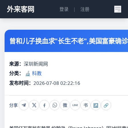
外来客网
登录
|
注册
曾和儿子换血求"长生不老",美国富豪确
来源：
深圳新闻网
分类：
🔬 科教
发布时间：
2026-07-08 02:22:16
分享
微
书
↗
🔗
LINE