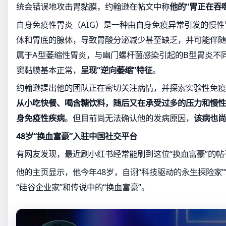
统会错误地攻击胃黏膜，约翰逊在帖文中称
他的“胃正在吞
自身免疫性胃炎（AIG）是一种由自身免疫异常引发的慢
体和胃底的腺体，导致胃酸分泌减少甚至缺乏，并可能伴随
属于A型萎缩性胃炎，与幽门螺杆菌感染引起的B型胃炎不
窦黏膜基本正常，
呈现“逆向萎缩”特征
。
约翰逊提出他的团队正在密切关注病情，并探索实验性免疫
从小吃快餐、喝含糖饮料，随后又在承受过多的压力和慢性
身免疫性疾病
。但目前尚无法确认他的发病原因，
该病也尚
48岁“换血富豪”入驻中国社交平台
有网友发现，最近刷小红书经常能刷到这位“换血富豪”的帖
他的主页显示，他今年48岁，自诩“科技驱动的永生探险家”“
“硅谷企业家”和传说中的“换血富豪”。