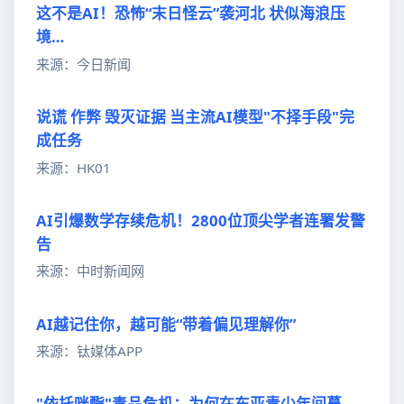
这不是AI！恐怖“末日怪云”袭河北 状似海浪压
境…
来源：今日新闻
说谎 作弊 毁灭证据 当主流AI模型"不择手段"完
成任务
来源：HK01
AI引爆数学存续危机！2800位顶尖学者连署发警
告
来源：中时新闻网
AI越记住你，越可能“带着偏见理解你”
来源：钛媒体APP
"依托咪酯"毒品危机：为何在东亚青少年间蔓