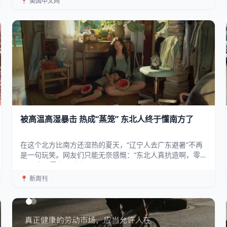
📍 美国中文网
被高温高湿暴击 热成“蒸笼” 东北人终于懂南方了
在这个北方比南方还湿热的夏天，“辽宁人去广东避暑”不再
是一句玩笑。网友们只能无奈感慨：“东北人真抗造啊，零
下35度和零上35度都...
📍 新周刊