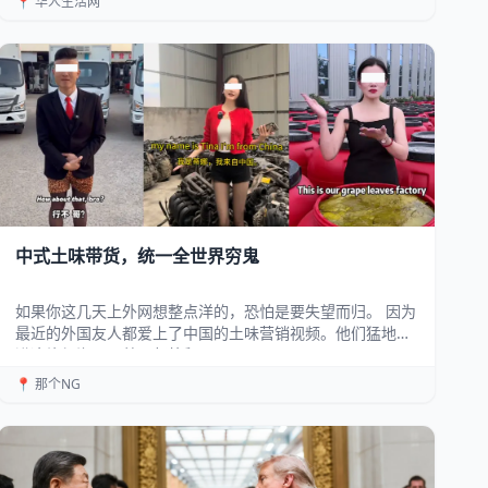
📍 华人生活网
中式土味带货，统一全世界穷鬼
如果你这几天上外网想整点洋的，恐怕是要失望而归。 因为
最近的外国友人都爱上了中国的土味营销视频。他们猛地扎
进这片红海，跟着一帮外贸...
📍 那个NG