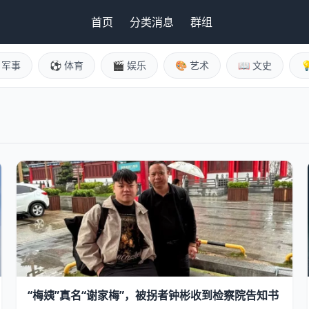
首页
分类消息
群组
️ 军事
⚽ 体育
🎬 娱乐
🎨 艺术
📖 文史

“梅姨”真名“谢家梅”，被拐者钟彬收到检察院告知书