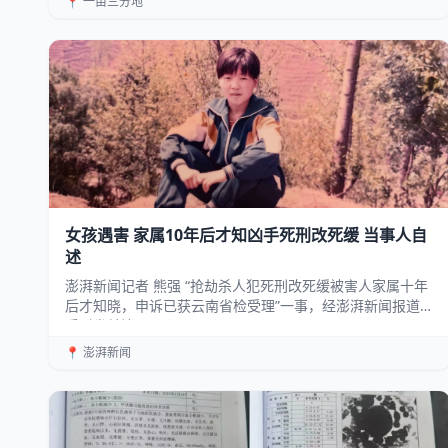
📍 一亩三分地
女孩遇害 家属10年后才知凶手死刑改死缓 当事人自
述
澎湃新闻记者 熊强 “抢劫杀人犯死刑改死缓被害人家属十年
后才知晓，申诉已获云南省检受理”一事，经澎湃新闻报道
后引发关注。 8月5日...
📍 澎湃新闻