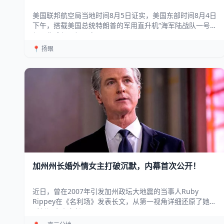
美国联邦航空局当地时间8月5日证实，美国东部时间8月4日
下午，搭载美国总统特朗普的军用直升机“海军陆战队一号”
与从华盛顿里根国家...
📍 扬眼
加州州长婚外情女主打破沉默，内幕首次公开！
近日，曾在2007年引发加州政坛大地震的当事人Ruby
Rippey在《名利场》发表长文，从第一视角详细还原了她与
时任旧金山市长、...