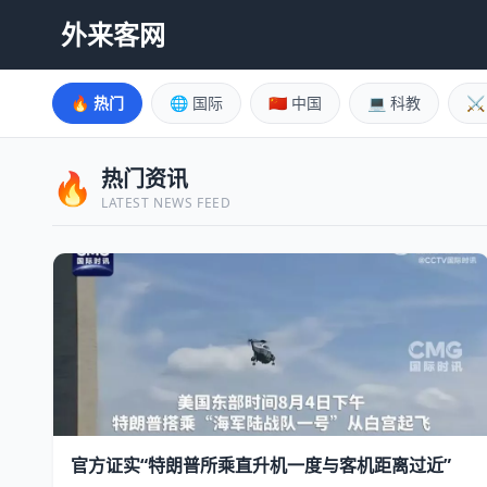
外来客网
🔥 热门
🌐 国际
🇨🇳 中国
💻 科教
⚔
热门资讯
🔥
LATEST NEWS FEED
官方证实“特朗普所乘直升机一度与客机距离过近”