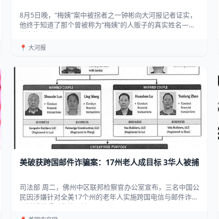
8月5日晚，“梅姨”案中被拐者之一钟彬向大河报记者证实，
他终于知道了那个曾被称为“梅姨”的人贩子的真实姓名——
谢家梅。他于8月4...
📍 大河报
美破获跨国邮件诈骗案：17州老人成目标 3华人被捕
司法部 周二，佛州中区联邦检察官办公室宣布，三名中国公
民因涉嫌针对全美17个州的老年人实施跨国电信与邮件诈骗
而被捕并受到指控，涉...