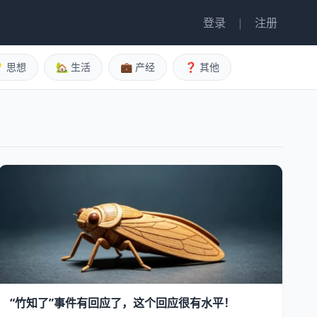
登录
|
注册
 思想
🏡 生活
💼 产经
❓ 其他
“竹知了”事件有回应了，这个回应很有水平！