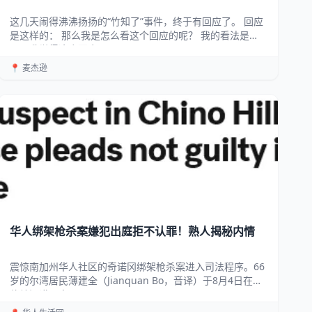
这几天闹得沸沸扬扬的“竹知了”事件，终于有回应了。 回应
是这样的： 那么我是怎么看这个回应的呢？ 我的看法是
——我觉得这个回应...
📍 麦杰逊
华人绑架枪杀案嫌犯出庭拒不认罪！熟人揭秘内情
震惊南加州华人社区的奇诺冈绑架枪杀案进入司法程序。66
岁的尔湾居民薄建全（Jianquan Bo，音译）于8月4日在圣
伯纳汀诺县高...