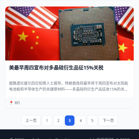
美最早周四宣布对多晶硅衍生品征15%关税
据路透社援引四位知情人士报导，特朗普政府最早将于周四宣布对太阳能
电池板和半导体生产的关键原材料——多晶硅的衍生产品征收15%的关...
📍 RFI
上一页
1
2
3
4
5
下一页