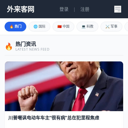
外来客网
登录
|
注册
🔥 热门
🌐 国际
🇨🇳 中国
💻 科教
⚔️ 军事
热门资讯
🔥
LATEST NEWS FEED
川普嘲讽电动车车主“很有病”总在犯里程焦虑