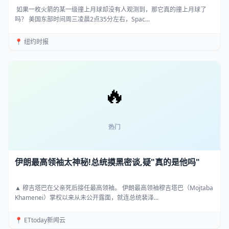
​​​​​​​ 如果一枚火箭的某一级撞上月球却没有人观测到，那它真的撞上月球了
吗？ 美国东部时间周三凌晨2点35分左右，Spac...
📍 纽约时报
伊朗最高领袖太神秘!总统摸黑密谈,疑"真的是他吗"
▲ 穆吉塔巴在父亲死后接任最高领袖。 伊朗最高领袖穆吉塔巴（Mojtaba
Khamenei）掌权以来从未公开露面，就连总统裴泽...
📍 ETtoday新闻云