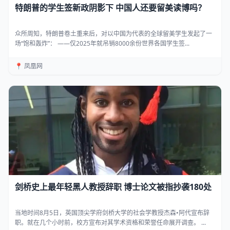
特朗普的学生签新政阴影下 中国人还要留美读博吗？
众所周知，特朗普卷土重来后，对以中国为代表的全球留美学生发起了一
场“饱和轰炸”： ——仅2025年就吊销8000余份世界各国学生签...
📍 凤凰网
剑桥史上最年轻黑人教授辞职 博士论文被指抄袭180处
当地时间8月5日，英国顶尖学府剑桥大学的社会学教授杰森•阿代宣布辞
职。就在几个小时前，校方宣布对其学术资格和荣誉任命展开调查。 ...