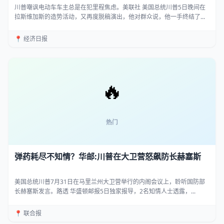
川普嘲讽电动车车主总是在犯里程焦虑。美联社 美国总统川普5日晚间在
拉斯维加斯的造势活动，又再度脱稿演出，他对群众说，他一手终结了...
📍 经济日报
弹药耗尽不知情？华邮:川普在大卫营怒飙防长赫塞斯
美国总统川普7月31日在马里兰州大卫营举行的内阁会议上，聆听国防部
长赫塞斯发言。路透 华盛顿邮报5日独家报导，2名知情人士透露，...
📍 联合报