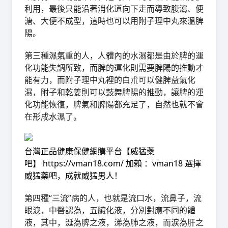
利用，最後只能沿著消化道向下走而導致腹瀉、便
溏、大便不成型，這時也可以用附子理中丸來溫脾
陽。
第三種濕氣重的人，人體內的水濕都是由於脾的運
化功能失調所致，而脾的運化則需要脾陽的推動才
能有力，而附子理中丸裡的白朮可以健脾益氣化
濕，附子和乾姜則可以鼓舞脾陽的推動，讓脾的運
化功能恢復，脾氣和脾陽都充足了，自然也就不會
在形成水濕了。
台灣正品健康保健網購平台【
威猛藥
吧
】
https://vman18.com/
加賴 ：vman18
選擇
威猛藥吧，成就威猛男人！
第四種“三流”病的人，也就是流口水，流鼻子，流
眼淚，中醫認為，五臟化液，分別對應不同的體
液，其中，涎為脾之液，涕為肺之液，而淚為肝之