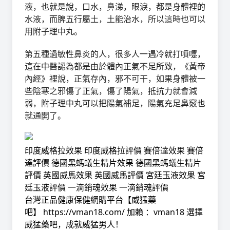
液，也就是說，口水，鼻涕，眼淚，都是身體裡的
水液，而脾五行屬土，土能治水，所以這時也可以
用附子理中丸。
第五種過敏性鼻炎的人，很多人一遇冷就打噴嚏，
這在中醫認為都是由於體內正氣不足所致，《黃帝
內經》裡說，正氣存內，邪不可干，如果身體被一
些陰寒之邪傷了正氣，傷了陽氣，抵抗力就會減
弱，附子理中丸可以把陽氣補足，陽氣充足鼻竅也
就通開了。
印度威格拉效果
印度威格拉評價
賽倍達效果
賽倍
達評價
德國黑螞蟻生精片效果
德國黑螞蟻生精片
評價
英國威馬效果
英國威馬評價
宮廷玉液效果
宮
廷玉液評價
一滴銷魂效果
一滴銷魂評價
台灣正品健康保健網購平台【
威猛藥
吧
】
https://vman18.com/
加賴 ：vman18
選擇
威猛藥吧，成就威猛男人！