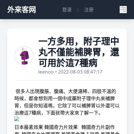
外来客网
登录
|
注册
一方多用，附子理中
丸不僅能補脾胃，還
可用於這7種病
leenoo • 2022-08-03 08:47:17
很多人出現腹脹、腹痛、大便溏稀、四肢不溫的
時候，都會想到用一個中成藥附子理中丸來補脾
胃，但是你知道嗎，它除了可以補脾胃以外還可以
治療這7種病，下面就帶大家來了解一下。
日本藤素效果
韓國奇力片效果
韓國奇力片副作