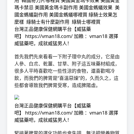
用
韓國奇力片哪裡買
美國黃金瑪卡效果
美國黃金
瑪卡禁忌
美國黃金瑪卡副作用
美國金螞蟻效果
美
國金螞蟻副作用
美國金螞蟻哪裡買
綠騎士效果怎
麼樣
綠騎士有什麼副作用
綠騎士哪裡買
台灣正品健康保健網購平台【
威猛藥
吧
】
https://vman18.com/
加賴 ：vman18
選擇
威猛藥吧，成就威猛男人！
首先我們先來看看一下附子理中丸的成分，它是由
人參、白朮、乾薑、甘草、附子這五味藥材組成，
很多人平時喜歡吃一些性涼的食物，還喜歡喝冷
飲，而我們的脾胃是“喜溫惡燥”的，久而久之，這
些都會導致我們脾胃受寒，造成脾陽虛。
台灣正品健康保健網購平台【
威猛藥
吧
】
https://vman18.com/
加賴 ：vman18
選擇
威猛藥吧，成就威猛男人！
緊接著脾胃的運化功能也會失調，無法把營養物質