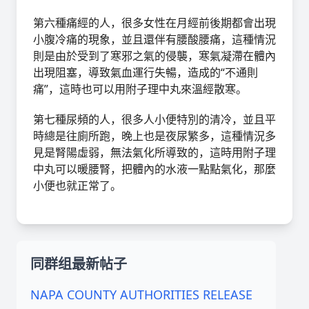
第六種痛經的人，很多女性在月經前後期都會出現
小腹冷痛的現象，並且還伴有腰酸腰痛，這種情況
則是由於受到了寒邪之氣的侵襲，寒氣凝滯在體內
出現阻塞，導致氣血運行失暢，造成的“不通則
痛”，這時也可以用附子理中丸來溫經散寒。
第七種尿頻的人，很多人小便特別的清冷，並且平
時總是往廁所跑，晚上也是夜尿繁多，這種情況多
見是腎陽虛弱，無法氣化所導致的，這時用附子理
中丸可以暖腰腎，把體內的水液一點點氣化，那麼
小便也就正常了。
同群组最新帖子
NAPA COUNTY AUTHORITIES RELEASE