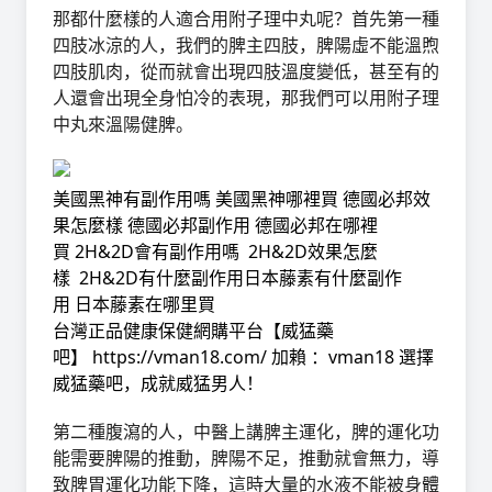
那都什麼樣的人適合用附子理中丸呢？首先第一種
四肢冰涼的人，我們的脾主四肢，脾陽虛不能溫煦
四肢肌肉，從而就會出現四肢溫度變低，甚至有的
人還會出現全身怕冷的表現，那我們可以用附子理
中丸來溫陽健脾。
美國黑神有副作用嗎
美國黑神哪裡買
德國必邦效
果怎麼樣
德國必邦副作用
德國必邦在哪裡
買
2H&2D會有副作用嗎
2H&2D效果怎麼
樣
2H&2D有什麼副作用
日本藤素有什麼副作
用
日本藤素在哪里買
台灣正品健康保健網購平台【
威猛藥
吧
】
https://vman18.com/
加賴 ：vman18
選擇
威猛藥吧，成就威猛男人！
第二種腹瀉的人，中醫上講脾主運化，脾的運化功
能需要脾陽的推動，脾陽不足，推動就會無力，導
致脾胃運化功能下降，這時大量的水液不能被身體