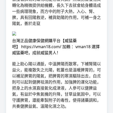
轉化為精微提供給機體，長久下去就會給身體造成
一些病理現象，而方中的附子大熱，入心、腎、
脾，具有回陽救逆，補貨助陽的作用，可補一身之
陽氣，善於走竄
台灣正品健康保健網購平台【
威猛藥
吧
】
https://vman18.com/
加賴 ：vman18
選擇
威猛藥吧，成就威猛男人！
能上助心陽以通脈，中溫脾陽而散寒，下補腎陽以
益火，能複散失之元陽，乾薑也是溫暖脾胃的，可
以補足脾胃的陽氣，把脾胃的寒濕驅除出去，白朮
則可以起到健脾祛濕的作用，加強脾的運化功能，
把身上的水濕直接氣化成津液，人參可以健脾益
氣，有益於中焦氣機的升降，甘草益氣固中，可以
守護脾胃，還能牽製附子的毒性，使得諸藥調和，
共奏健脾益氣、溫陽化濕之功。