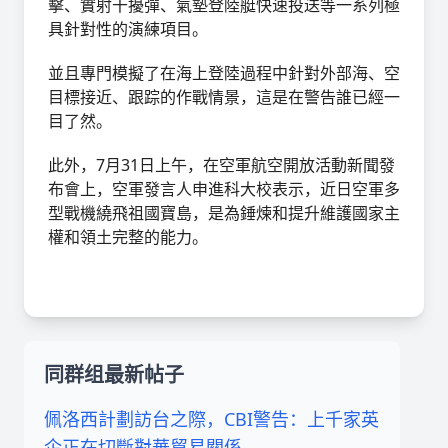
擊、實射干擾彈、氣墊登陸艇快速投送等一系列極
具針對性的演練項目。
並且專門模擬了在海上登陸過程中針對外部海、空
目標接近、跟踪的作戰情景，這是在警告誰已經一
目了然。
此外，7月31日上午，在空軍航空開放活動新聞發
布會上，空軍發言人申進科大校表示，近日空軍多
型戰機繞飛祖國寶島，是為錘煉和提升維護國家主
權和領土完整的能力。
同群组最新帖子
佩洛西計劃訪台之際，CBI警告：上千家英
企正在切斷對華貿易關係