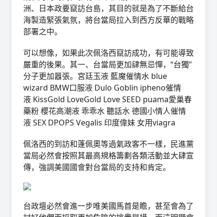
洲、日本政要竄訪台島，其目的就是為了不斷給台
海製造緊張氣氛，將台當局拉入到西方反華的戰略
部署之中。
可以想像，如果此次佩洛西竄訪成功，有可能導致
嚴重的後果。其一、台當局更加肆無忌憚，“台獨”
分子更加囂張。
宮廷玉液
藍魔催情水
blue
wizard
BMW口服液
Dulo Goblin
ipheno催情
液
KissGold
LoveGold
Love SEED
puama愛巢春
藥粉
櫻花高潮液
乖乖水
聽話水
德國小情人催情
液
SEX DPOPS
Vegalis
印度偉妹
女用viagra
佩洛西的到訪和蓬佩奧等過氣政客不一樣，民進黨
當局必然會按照其最高規格籌劃各類活動並大肆宣
傳，強調美國國會對台當局的支持和肯定。
台政壇必然會進一步唯美國馬首是瞻，甚至會為了