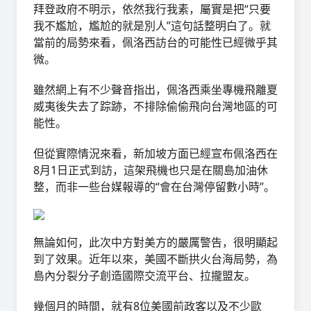
拜登政府不明示，依然我行我素，屬實是把“只要
我不尷尬，尷尬的就是別人”這句話整明白了。就
當前的局勢來看，佩洛西訪台的可能性已經微乎其
微。
雖然網上有不少聲音指出，佩洛西乘坐專機飛離夏
威夷後失去了踪跡，不排除偷偷飛向台灣地區的可
能性。
但從實際情況來看，新加坡方面已經宣布佩洛西在
8月1日正式到訪，這架飛機也只是在關島加油休
整，而非一些台媒報導的“會在台灣停留數小時”。
無論如何，此次中方對美方的嚴厲警告，很明顯起
到了效果。近年以來，美國不斷拱火台海局勢，為
島內分裂分子創造國際交流平台、拉攏盟友。
幾個月的時間，就有8位美國前政客以及不少歐