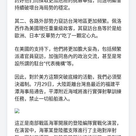
討好他們而採取更加危險的挑釁舉措，而這明顯會
持續破壞台海局勢的穩定。
其二、各路外部勢力竄訪台灣地區更加頻繁。佩洛
西作為美國現任重量級政客，其竄訪台島等於是給
歐洲、日本“反華勢力”吃了一顆定心丸。
在美國的支持下，他們將更加膽大妄為，包括頻繁
派遣官員竄訪，加強同島內的政治交流，甚至是常
設所謂的駐台“代表機構”等。
因此，對於美方這類突破底線的活動，我們必須堅
決遏制。7月29日，大陸距離台灣島最近的福建平
潭海事局通告，平潭附近海域將進行實彈射擊訓練
任務，禁止一切船舶進入。
這正是南部戰區海軍開展的登陸編隊實戰化演習，
在演習中，海軍某登陸艦支隊進行了主砲對岸射