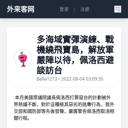
外来客网
登录
|
注册
多海域實彈演練、戰
機繞飛寶島，解放軍
嚴陣以待，佩洛西避
談訪台
Bella1213 • 2022-08-04 03:09:35
本月美國眾議院議長佩洛西打算竄台的計劃被外
界熱議不斷，對於這種極其惡劣的挑釁行為，我外
交部和國防部等先後發聲，嚴厲警告佩洛西取消相
關行程。