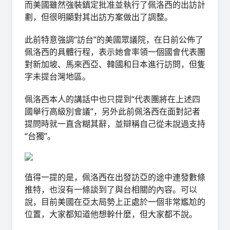
而美國雖然強裝鎮定批准並執行了佩洛西的出訪計
劃，但很明顯對其出訪方案做出了調整。
此前特意強調“訪台”的美國眾議院，在日前公佈了
佩洛西的具體行程，表示她會率領一個國會代表團
對新加坡、馬來西亞、韓國和日本進行訪問，但隻
字未提台灣地區。
佩洛西本人的講話中也只提到“代表團將在上述四
國舉行高級別會議”，另外此前佩洛西在面對記者
提問時就一直含糊其辭，並辯稱自己從未說過支持
“台獨”。
值得一提的是，佩洛西在出發訪亞的途中連發數條
推特，也沒有一條談到了與台相關的內容。可以
說，目前美國在亞太局勢上正處於一個非常尷尬的
位置，大家都知道他想幹什麼，但大家都不說。