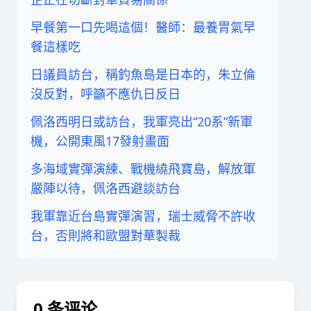
早餐第一口先喝這個！醫師：最養胃氣早
餐這樣吃
日議員訪台，稱釣魚島是日本的，朱立倫
沒反對，呼籲不應仇日反日
佩洛西明日或訪台，我軍亮出“20系”新軍
機，公開東風17發射畫面
多海域實彈演練、戰機繞飛寶島，解放軍
嚴陣以待，佩洛西避談訪台
我軍靠近台島實彈演習，瑞士威脅不許收
台，否則將和歐盟對華製裁
0 条评论