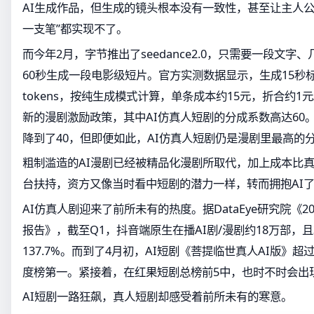
AI生成作品，但生成的镜头根本没有一致性，甚至让主人公
一支笔”都实现不了。
而今年2月，字节推出了seedance2.0，只需要一段文
60秒生成一段电影级短片。官方实测数据显示，生成15秒标准
tokens，按纯生成模式计算，单条成本约15元，折合约1
新的漫剧激励政策，其中AI仿真人短剧的分成系数高达60
降到了40，但即便如此，AI仿真人短剧仍是漫剧里最高的
粗制滥造的AI漫剧已经被精品化漫剧所取代，加上成本比
台扶持，资方又像当时看中短剧的潜力一样，转而拥抱AI
AI仿真人剧迎来了前所未有的热度。据DataEye研究院《20
报告》，截至Q1，抖音端原生在播AI剧/漫剧约18万部，
137.7%。而到了4月初，AI短剧《菩提临世真人AI版》
度榜第一。紧接着，在红果短剧总榜前5中，也时不时会出现
AI短剧一路狂飙，真人短剧却感受着前所未有的寒意。