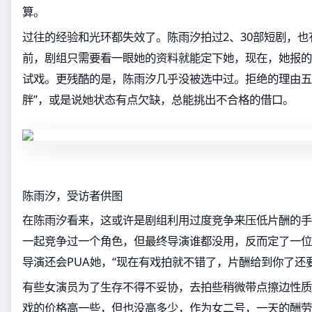
算。
过往的经验和光环都失效了。陈雨汐拍过2、30部短剧，
前，剧组只需要看一眼她的资料就能定下她，现在，她报的
试戏。更残酷的是，陈雨汐几乎没被选中过。拒绝的理由五
胖”，或是说她状态有点欠缺，总能挑出不合格的借口。
陈雨汐，受访者供图
在陈雨汐看来，这或许是剧组利用过度竞争来压低片酬的手
一起竞争过一个角色，但最终导演谁都没用，反而定了一位
导演还会PUA她，“现在有戏拍就不错了，片酬给到你了还
有些女演员为了生存不得不妥协，去拍些稍微带点擦边性质
戏的价格高一些，但也没高多少，作为女二号，一天的酬劳也