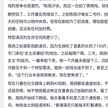
戏的竞争也很激烈，”陈雨汐说，而且一旦拍了男频戏，就
酬劳低了，工作量反而增加了。之前陈雨汐做女二号时，拍
天的空档可以稍作休息。但现在剧组为了赶进度，哪怕是配
拍摄，且没有任何加时费。
特型演员的生存空间则更少了。
周扬之前是影视剧演员，因为生病吃了激素药长到了150
专门承包“女主逆袭前”的戏份。之前每隔个两、三天，周扬
女主”的组讯，一番争取下来，她一个月最多能接下三、四
月都见不到一个特型需求。周扬一部戏也接不到了，甚至之
资，“这个行业本身就很焦虑，现在更焦虑了。”
现在只要在社交媒体上刷到AI短剧，周扬都会直接划走，
还是恐惧，她不想观看这种正在蚕食自己饭碗的技术，看了
救，周扬开始线下跑组，每天看着手机里几百个通告群，只
讯，她就会立刻投递资料，“普通演员只能每天盯着通告，