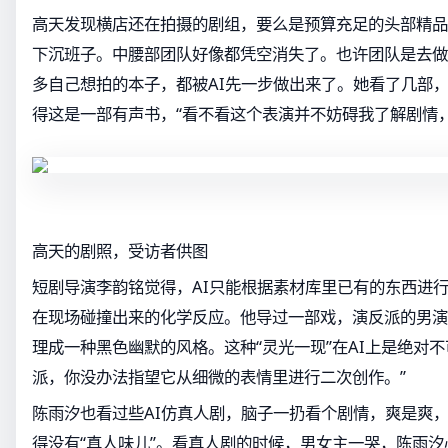
高天发现横店还在拍摄的剧组，要么是预算充足的头部精品
下沉班子。中腰部团队好像都凭空消失了。也许团队是去做
多自己想拍的本子，都被AI先一步做出来了。她看了几部
得这是一部有声书，“看不看这个表演并不妨碍我了解剧情
高天的剧照，受访者供图
短剧导演李韵铭觉得，AI只能根据素材库里已有的东西进
在现场碰撞出来的化学反应。他导过一部戏，演反派的男演
理成一种黑色幽默的风格。这种“灵光一现”在AI上是绝对
派，你没办法指望它从细微的表情里进行二次创作。”
陈雨汐也看过些AI仿真人剧，脑子一扔看个剧情，爽是爽
得没有“真人味儿”。看真人剧的时候，男女主一哭，陈雨汐