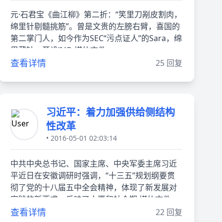
元·石君宝《曲江柳》第二折：“笑里刀剐皮割肉，
绵里针剔髓挑筋”。曾是文贵的左膀右臂，喜国的
第二掌门人，如今作为SEC“污点证人”的Sara，绵
里藏针，开设“VO 媒体文件
查看详情
25 回复
习近平：着力加强供给侧结构
性改革
• 2016-05-01 02:03:14
中共中央总书记、国家主席、中央军委主席习近
平近日在安徽调研时强调，“十三五”规划纲要贯
彻了党的十八届五中全会精神，体现了新发展对
实践的新要求，反映了人愿和社会期 媒体文件
查看详情
22 回复