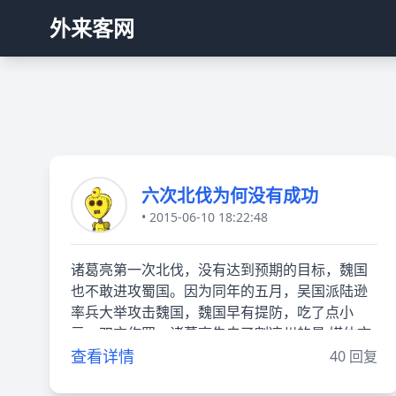
外来客网
六次北伐为何没有成功
• 2015-06-10 18:22:48
诸葛亮第一次北伐，没有达到预期的目标，魏国
也不敢进攻蜀国。因为同年的五月，吴国派陆逊
率兵大举攻击魏国，魏国早有提防，吃了点小
亏，双方作罢。诸葛亮失去了割凉州的最 媒体文
件
查看详情
40 回复