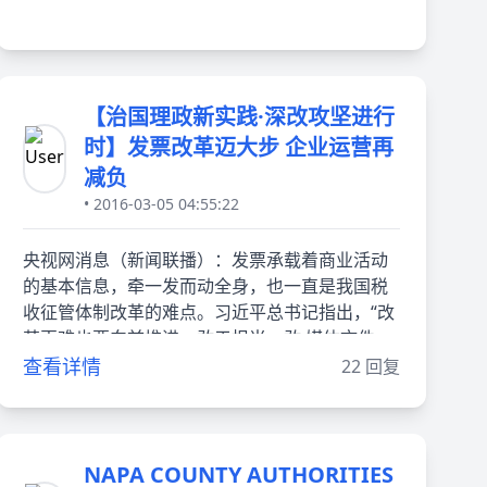
【治国理政新实践·深改攻坚进行
时】发票改革迈大步 企业运营再
减负
• 2016-03-05 04:55:22
央视网消息（新闻联播）：发票承载着商业活动
的基本信息，牵一发而动全身，也一直是我国税
收征管体制改革的难点。习近平总书记指出，“改
革再难也要向前推进，敢于担当，敢 媒体文件
查看详情
22 回复
NAPA COUNTY AUTHORITIES