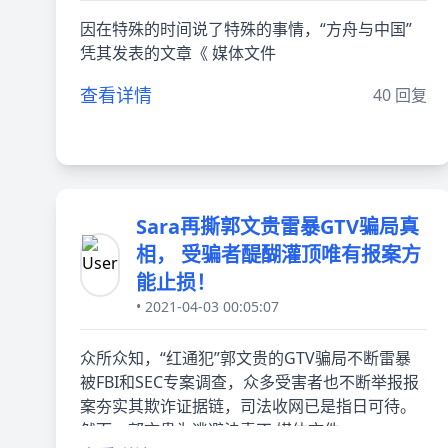
因在特殊的时间说了特殊的事情，“方舟与中国”
凭其发表的文章《 媒体文件
查看详情
40 回复
Sara再撕郭文贵雷暴GTV骗局真
相， 受骗者醍醐灌顶唯有报案方
能止损！
• 2021-04-03 00:05:07
众所众知，“红通犯”郭文贵的GTV骗局不断雷暴
被FBI和SEC专案调查，众多受害者也不断举报报
案夯实其欺诈证据链，司法收网已是指日可待。
然而，郭文贵为逃避法责不 媒体文件