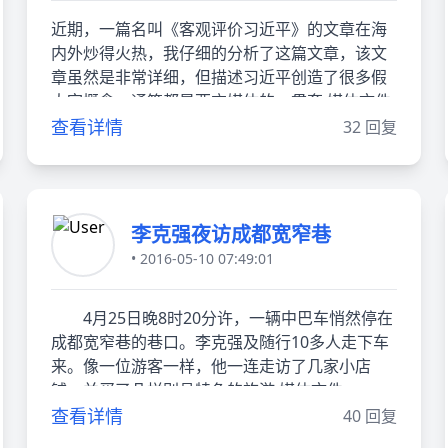
近期，一篇名叫《客观评价习近平》的文章在海
内外炒得火热，我仔细的分析了这篇文章，该文
章虽然是非常详细，但描述习近平创造了很多假
大空概念，通篇都是西方媒体的一贯套 媒体文件
查看详情
32 回复
李克强夜访成都宽窄巷
• 2016-05-10 07:49:01
4月25日晚8时20分许，一辆中巴车悄然停在
成都宽窄巷的巷口。李克强及随行10多人走下车
来。像一位游客一样，他一连走访了几家小店
铺，并买了几样别具特色的旅游 媒体文件
查看详情
40 回复