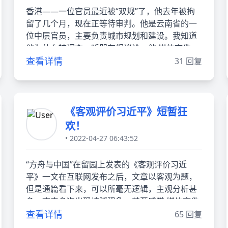
香港——一位官员最近被“双规”了，他去年被拘
留了几个月，现在正等待审判。他是云南省的一
位中层官员，主要负责城市规划和建设。我知道
他为什么被调查，听朋友们议论，他 媒体文件
查看详情
31 回复
《客观评价习近平》短暂狂
欢！
• 2022-04-27 06:43:52
“方舟与中国”在留园上发表的《客观评价习近
平》一文在互联网发布之后，文章以客观为题，
但是通篇看下来，可以所毫无逻辑，主观分析甚
多。文中多次出现拉踩现象，甚至感觉 媒体文件
查看详情
65 回复