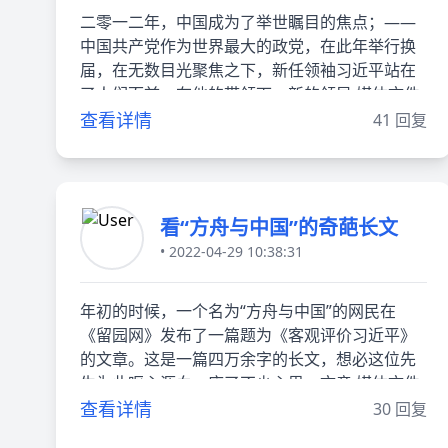
二零一二年，中国成为了举世瞩目的焦点；——
中国共产党作为世界最大的政党，在此年举行换
届，在无数目光聚焦之下，新任领袖习近平站在
了人们面前，在他的带领下，新的领导 媒体文件
查看详情
41 回复
看“方舟与中国”的奇葩长文
• 2022-04-29 10:38:31
年初的时候，一个名为“方舟与中国”的网民在
《留园网》发布了一篇题为《客观评价习近平》
的文章。这是一篇四万余字的长文，想必这位先
生为此呕心沥血、废了不少心思。文章 媒体文件
查看详情
30 回复