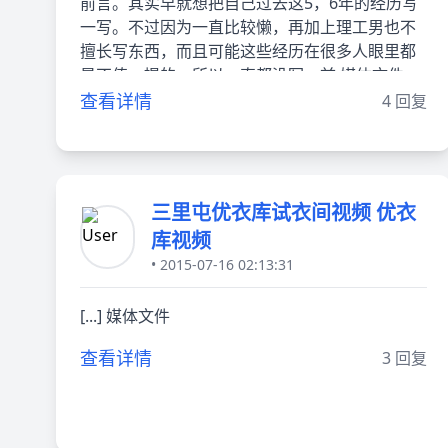
前言。其实早就想把自己过去这5，6年的经历写
一写。不过因为一直比较懒，再加上理工男也不
擅长写东西，而且可能这些经历在很多人眼里都
是不值一提的，所以一直都没写。前 媒体文件
查看详情
4 回复
三里屯优衣库试衣间视频 优衣
库视频
• 2015-07-16 02:13:31
[...] 媒体文件
查看详情
3 回复