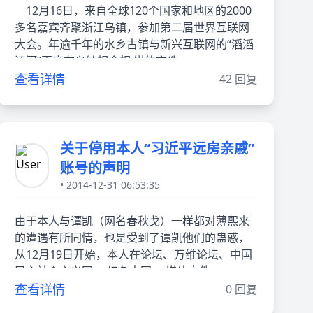
12月16日，来自全球120个国家和地区的2000
多名嘉宾齐聚浙江乌镇，参加第二届世界互联网
大会。年逾千年的水乡古镇与新兴互联网的“滔滔
江河”再度在乌镇相会相 媒体文件
查看详情
42 回复
关于停用本人“习近平远房亲戚”
账号的声明
• 2014-12-31 06:53:35
由于本人与谭凯（网名春秋戈）一样都对薄熙来
的遭遇有所同情，也是受到了谭凯他们的蛊惑，
从12月19日开始，本人在论坛、万维论坛、中国
民主社会主义网、 红色中国、 媒体文件
查看详情
0 回复