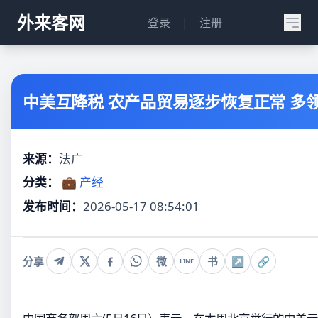
外来客网
登录
|
注册
中美互降税 农产品贸易逐步恢复正常 多
来源：
法广
分类：
💼 产经
发布时间：
2026-05-17 08:54:01
分享
微
书
↗
🔗
LINE