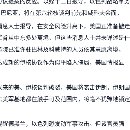
协议提案的反应。以媒十二日报导，以色列战略事务
长巴尼亚，将在第六轮核谈判前先和威科夫会面。
消息人士报导，在安全风险升高下，美国正准备撤走
军眷从中东多处离境。但这些消息人士并未详述是什
务院已准许驻巴林及科威特的人员依其意愿离境。
达成新的伊核协议作为似乎陷入僵局，美国情报显
以来的美、伊核谈判破裂，美国将袭击伊朗，伊朗国
东美军基地都在触手可及范围内，将毫不犹豫地锁定
提醒德黑兰，以色列恐发动军事攻击。但该官员强