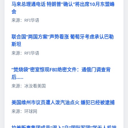
马来总理通电话 特朗普“确认“将出席10月东盟峰
会
来源：RFI华语
联合国“两国方案”声势看涨 葡萄牙考虑承认巴勒
斯坦
来源：RFI华语
“焚烧袋”密室惊现FBI绝密文件：通俄门调查背
后.....
来源：冰汝看美国
美国维州市议员遭人泼汽油点火 嫌犯已经被逮捕
来源：环球网
拉美贩毒集团成员“混入”乌“国际军团”学无人机技