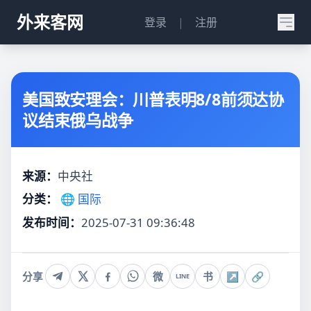
外来客网
登录
|
注册
美国致安理会：川普表明8/8前须达协
议结束俄乌战争
来源：
中央社
分类：
🌐 国际
发布时间：
2025-07-31 09:36:48
分享
微
书
↗
🔗
LINE