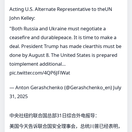
Acting U.S. Alternate Representative to theUN
John Kelley:
"Both Russia and Ukraine must negotiate a
ceasefire and durablepeace. It is time to make a
deal. President Trump has made clearthis must be
done by August 8. The United States is prepared
toimplement additional…
pic.twitter.com/4QP6JFlWat
— Anton Gerashchenko (@Gerashchenko_en)
July
31, 2025
中央社纽约联合国总部31日综合外电报导：
美国今天告诉联合国安全理事会，总统川普已经表明，