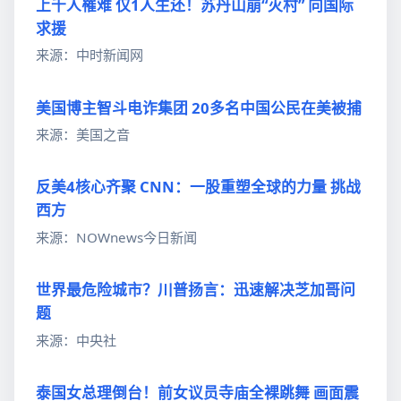
上千人罹难 仅1人生还！苏丹山崩“灭村” 向国际
求援
来源：中时新闻网
美国博主智斗电诈集团 20多名中国公民在美被捕
来源：美国之音
反美4核心齐聚 CNN：一股重塑全球的力量 挑战
西方
来源：NOWnews今日新闻
世界最危险城市？川普扬言：迅速解决芝加哥问
题
来源：中央社
泰国女总理倒台！前女议员寺庙全裸跳舞 画面震