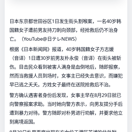
日本东京都世田谷区1日发生街头割喉案，一名40岁韩
国籍女子遭前男友持刀刺向颈部，经抢救后仍不治身
亡。（YouTube@日テレNEWS）
根据《日本新闻网》报道，40岁韩国籍女子方志媛
（音译）1日遭30岁前男友朴永俊（音译）在街头被斩
伤。目击民众看到被害人满身是血倒地后，随即报察，
然而当救援人员到场时，女事主已经失去意识，而嫌犯
早已逃之夭夭。方姓女子最终在送院抢救后不治。
警方确认遇害者身份后发现，女事主早在8月29日就已
向警察报案求助。当时她向警方表示，向男友提分手后
遭到暴力对待。警方随即对朴男进行劝解，并要求他立
刻离境返国。