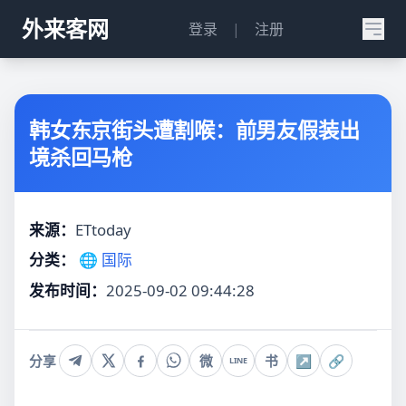
外来客网
登录
|
注册
韩女东京街头遭割喉：前男友假装出
境杀回马枪
来源：
ETtoday
分类：
🌐 国际
发布时间：
2025-09-02 09:44:28
分享
微
书
↗
🔗
LINE