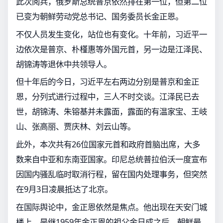
此次阅兵，俄罗斯总统普京依然排在第一位，但第二位
已变为朝鲜劳动党总书记、国务委员长金正恩。
不仅人员发生变化，站位也有变化。十年前，习近平一
边依次是普京、朴槿惠等外国元首，另一边是江泽民、
胡锦涛等退休中共领导人。
但十年后的今日，习近平左右两边分别是普京和金正
恩，分列式进行过程中，三人不时交谈。江泽民已去
世，胡锦涛、朱镕基并未露面，露面的有温家宝、王岐
山、张高丽、贾庆林、刘云山等。
此外，本次共有26位国家元首和政府首脑出席，大多
数来自中亚和东南亚国家。印尼总统普拉伯沃一度宣布
因国内骚乱临时取消行程，留在国内处理事务，但突然
在9月3日凌晨抵达了北京。
在国际舆论中，金正恩依然是焦点。他出现在天安门城
楼上，是继1959年金正恩的祖父金日成之后，朝鲜最