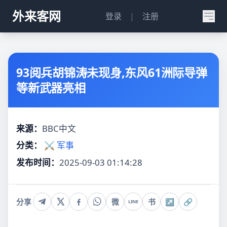
外来客网
登录
|
注册
93阅兵胡锦涛未现身,东风61洲际导弹
等新武器亮相
来源：
BBC中文
分类：
⚔️ 军事
发布时间：
2025-09-03 01:14:28
分享
微
书
↗
🔗
LINE