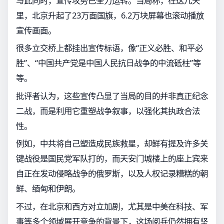
与此同时，宣传攻势已全力运转。当局称，在这几天
里，北京升起了23万面国旗，6.2万块屏幕也滚动播放
宣传画面。
很多立交桥上都挂出宣传标语，像“正义必胜、和平必
胜”、“中国共产党是中国人民抗日战争的中流砥柱”等
等。
批评者认为，这些宣传凸显了当局的目的并非真正纪念
二战，而是利用它重塑战争叙事，以强化其执政合法
性。
例如，中共将自己塑造成民族救星，却鲜有提及许多关
键战役是国民党军队打的，而天安门城楼上的座上宾来
自正在发动侵略战争的俄罗斯，以及人权记录糟糕的朝
鲜、缅甸和伊朗。
不过，在北京和西方对立加剧，尤其是中美在科技、军
事等多个领域展开竞争的背景下，这场阅兵仍然拥有坚