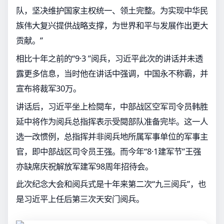
队，坚决维护国家主权统一、领土完整。为实现中华民
族伟大复兴提供战略支撑，为世界和平与发展作出更大
贡献。”
相比十年之前的“9·3 ”阅兵，习近平此次的讲话并未透
露更多信息，当时他在讲话中强调，中国永不称霸，并
宣布将裁军30万。
讲话后，习近平坐上检閱车，中部战区空军司令员韩胜
延中将作为阅兵总指挥表示受閱部队准备完毕。这一人
选一改惯例，总指挥并非阅兵地所属军事单位的军事主
官，即中部战区司令员王强。而今年“8·1建军节”王强
亦缺席庆祝解放军建军98周年招待会。
此次纪念大会和阅兵式是十年来第二次“九三阅兵”，也
是习近平上任后第三次天安门阅兵。