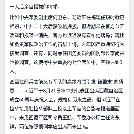
十大后亲自提拔的将领。
比如中央军委副主席何卫东，习近平在福建任职时就已
相识，中共二十大后获破格提拔，但近期却在官方公开
活动和报道中消失，官方也迟迟没有宣布他落马；再比
如负责军队政治工作的苗华上将，去年因严重违纪行为
接受调查；还有，同时兼任国务委员的国防部长李尚福
也被调查。这使得中央军委的七个席位中，空缺达到3
人。
甚至在阅兵之前又有军队的高级将领引发“被整肃”的猜
忌——习近平于8月21日率中央代表团出席西藏自治区
成立60周年庆祝大会，规格创历来之最，但习近平在
拉萨接见驻拉萨部队上校以上军官的合影与报道画面
中，未见西藏军区司令员王凯、军委办公厅主任方永
祥，两位按照惯例本应出席而未出席。