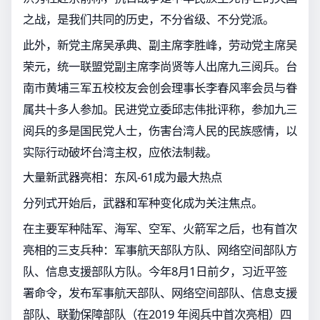
之战，是我们共同的历史，不分省级、不分党派。
此外，新党主席吴承典、副主席李胜峰，劳动党主席吴
荣元，统一联盟党副主席李尚贤等人出席九三阅兵。台
南市黄埔三军五校校友会创会理事长李春风率会员与眷
属共十多人参加。民进党立委邱志伟批评称，参加九三
阅兵的多是国民党人士，伤害台湾人民的民族感情，以
实际行动破坏台湾主权，应依法制裁。
大量新武器亮相：东风-61成为最大热点
分列式开始后，武器和军种变化成为关注焦点。
在主要军种陆军、海军、空军、火箭军之后，也有首次
亮相的三支兵种：军事航天部队方队、网络空间部队方
队、信息支援部队方队。今年8月1日前夕，习近平签
署命令，发布军事航天部队、网络空间部队、信息支援
部队、联勤保障部队（在2019 年阅兵中首次亮相）四