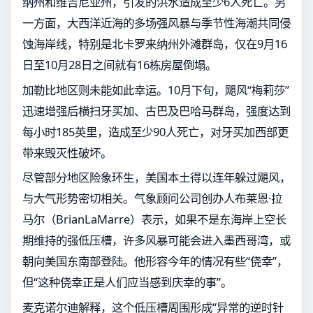
纳州和维吉尼亚州，引发的洪水造成至少6人死亡。另
一方面，大西洋近海的多场强风暴与季节性海潮共同侵
蚀海岸线，特别是北卡罗来纳州外滩群岛，仅在9月16
日至10月28日之间就有16栋房屋倒塌。
加勒比地区则未能如此幸运。10月下旬，飓风“梅莉莎”
迅速增强后横扫牙买加、古巴及巴哈马群岛，强度达到
每小时185英里，造成至少90人死亡，对牙买加西部更
带来毁灭性破坏。
尽管部分地区险象环生，美国本土得以连年躲过飓风，
与大气形势密切相关。气象顾问公司创办人布莱恩·拉
马尔（BrianLaMarre）表示，如果不是东海岸上空长
期维持的强低压槽，许多风暴可能会进入墨西哥湾，或
朝向美国东南部登陆。他形容今年的情况有些“侥幸”，
但“这种侥幸正是人们应当感到庆幸的事”。
麦克诺尔迪解释，这个低压槽周围形成“异常的逆时针