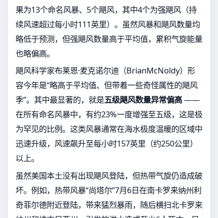
果为13个命名风暴、5个飓风，其中4个为强飓风（持
续风速超过每小时111英里）。虽然风暴和飓风数量均
略低于预测，但强飓风数量高于平均值，累积气旋能量
也略偏高。
飓风科学家布莱恩·麦克诺尔迪（BrianMcNoldy）形
容今年是“略高于平均值、但带着一些奇怪属性的飓风
季”。其中最显著的，就是
五级飓风数量异常偏高
——
在所有命名风暴中，有约23%一度增强至五级，这是极
为罕见的比例。这类风暴通常在海水极度温暖的区域中
迅速升级，风速飙升至每小时157英里（约250公里）
以上。
虽然美国本土没有出现飓风登陆，但热带气旋仍造成破
坏。例如，热带风暴“尚塔尔”7月6日在南卡罗来纳州利
奇菲尔德附近登陆，带来猛烈暴雨，随后横扫北卡罗来