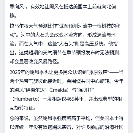
导向风”，有效地让飓风在抵达美国本土前就向北偏
移。
拉马尔将天气预测比作“试图预测河流中一根树枝的移
动”。河中的大石头会改变水流方向，形成涡流与环
流，而在大气中，这些“大石头”则是高压系统。他指
出，这类短期的天气细节在季节预报发布时无法预测，
却会显著改变风暴路径。
2025年的飓风季也让更多民众认识到“藤原效应”——当
两个热带气旋彼此接近时，会围绕共同中心旋转。今年
的飓风“伊梅尔达”（Imelda）与“温贝托”
（Humberto）一度相距仅465英里，并出现典型的相
互旋转特征。
总的来说，虽然飓风季强度略高于平均，但美国本土得
以连续一年没有遭遇飓风袭击，对许多脆弱的沿海社区