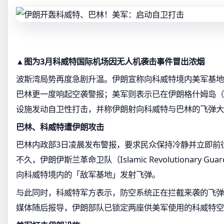
▲图为3月科威特国际机场因无人机袭击事件冒出浓烟
波斯湾局势再度急剧升温。伊朗宣称向科威特境内美军基地
巴林更一度响起空袭警报；美军则表示已在伊朗格什姆岛（Qes
设施发动自卫性打击，并称伊朗射向科威特与巴林的飞弹大
巴林、科威特遭伊朗攻击
巴林内政部3日凌晨发布警报，要求民众保持冷静并立即前
不久，伊朗伊斯兰革命卫队（Islamic Revolutionary Gua
向科威特境内的「敌军基地」发射飞弹。
与此同时，科威特军方表示，防空系统正在拦截来袭的飞弹
媒体随后报导，伊朗部队已锁定两座供美军使用的科威特空