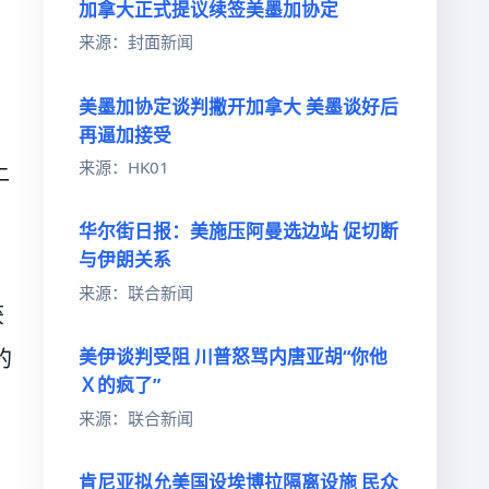
加拿大正式提议续签美墨加协定
来源：封面新闻
美墨加协定谈判撇开加拿大 美墨谈好后
再逼加接受
来源：HK01
上
华尔街日报：美施压阿曼选边站 促切断
与伊朗关系
来源：联合新闻
获
的
美伊谈判受阻 川普怒骂内唐亚胡“你他
Ｘ的疯了”
来源：联合新闻
肯尼亚拟允美国设埃博拉隔离设施 民众