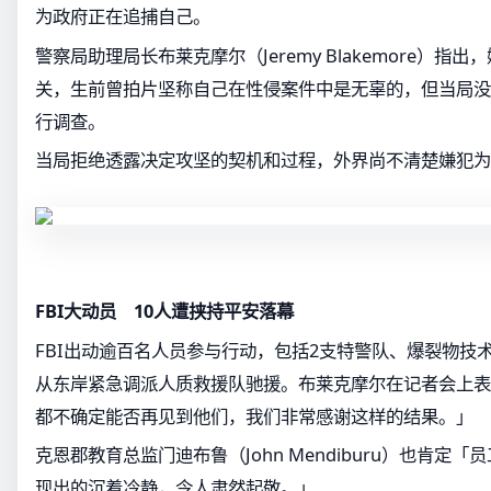
为政府正在追捕自己。
警察局助理局长布莱克摩尔（Jeremy Blakemore）指
关，生前曾拍片坚称自己在性侵案件中是无辜的，但当局没
行调查。
当局拒绝透露决定攻坚的契机和过程，外界尚不清楚嫌犯为
FBI大动员 10人遭挟持平安落幕
FBI出动逾百名人员参与行动，包括2支特警队、爆裂物技
从东岸紧急调派人质救援队驰援。布莱克摩尔在记者会上表
都不确定能否再见到他们，我们非常感谢这样的结果。」
克恩郡教育总监门迪布鲁（John Mendiburu）也肯定「
现出的沉着冷静，令人肃然起敬。」