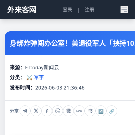
外来客网
登录
|
注册
身绑炸弹闯办公室！美退役军人「挟持10
来源：
ETtoday新闻云
分类：
⚔️ 军事
发布时间：
2026-06-03 21:36:46
分享
微
书
↗
🔗
LINE