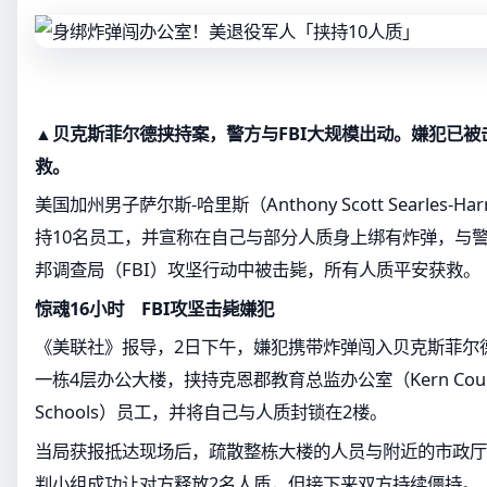
▲贝克斯菲尔德挟持案，警方与FBI大规模出动。嫌犯已被
救。
美国加州男子萨尔斯-哈里斯（Anthony Scott Searles-
持10名员工，并宣称在自己与部分人质身上绑有炸弹，与警
邦调查局（FBI）攻坚行动中被击毙，所有人质平安获救。
惊魂16小时 FBI攻坚击毙嫌犯
《美联社》报导，2日下午，嫌犯携带炸弹闯入贝克斯菲尔德（Ba
一栋4层办公大楼，挟持克恩郡教育总监办公室（Kern County Su
Schools）员工，并将自己与人质封锁在2楼。
当局获报抵达现场后，疏散整栋大楼的人员与附近的市政厅
判小组成功让对方释放2名人质，但接下来双方持续僵持。